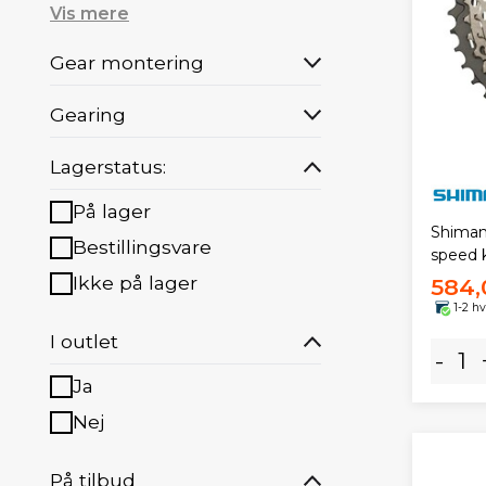
Vis mere
Gear montering
Gearing
Lagerstatus:
På lager
Shiman
Bestillingsvare
speed 
Ikke på lager
584,
1-2 h
I outlet
-
Ja
Nej
På tilbud