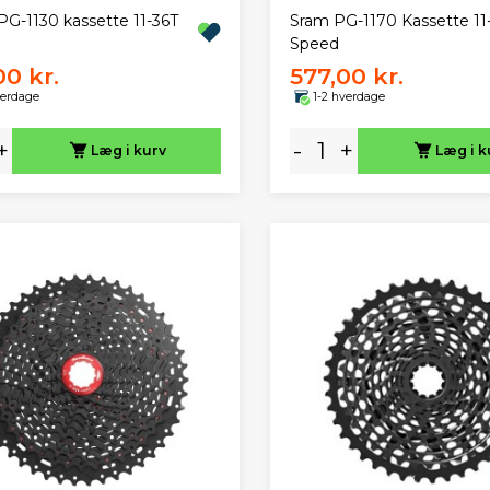
G-1130 kassette 11-36T
Sram PG-1170 Kassette 11-
Speed
00 kr.
577,00 kr.
verdage
1-2 hverdage
+
-
+
Læg i kurv
Læg i k