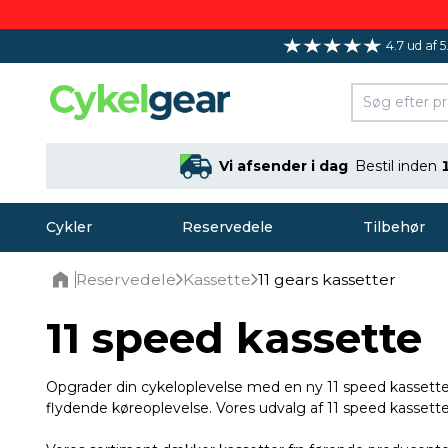
4.7 ud af 5
Vi afsender i dag
Bestil inden
Cykler
Reservedele
Tilbehør
Reservedele
Kassette
11 gears kassetter
Home
11 speed kassette
Opgrader din cykeloplevelse med en ny 11 speed kassette.
flydende køreoplevelse. Vores udvalg af 11 speed kassetter s