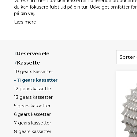
Vores sortiment dækker kassetter fra førende producenter
du kan fokusere fuldt ud på din tur. Udvalget omfatter fo
på din vej.
Læs mere
Reservedele
Sorter 
Kassette
10 gears kassetter
- 11 gears kassetter
12 gears kassette
13 gears kassetter
5 gears kassetter
6 gears kassetter
7 gears kassetter
8 gears kassetter