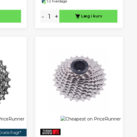
1-2 hverdage
-
+
Læg i kurv
Gratis fragt*