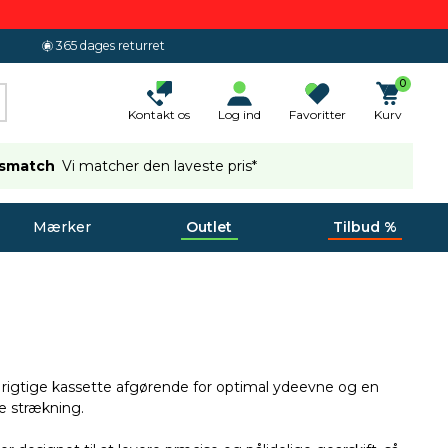
365 dages returret
0
Kontakt os
Log ind
Favoritter
Kurv
ismatch
Vi matcher den laveste pris*
Mærker
Outlet
Tilbud %
n rigtige kassette afgørende for optimal ydeevne og en
de strækning.