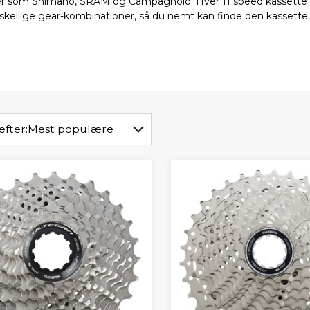
 som Shimano, SRAM og Campagnolo. Hver 11 speed kassette er de
rskellige gear-kombinationer, så du nemt kan finde den kassette
efter:
Mest populære