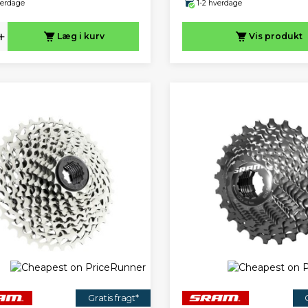
verdage
1-2 hverdage
+
Læg i kurv
Vis
produkt
Gratis fragt*