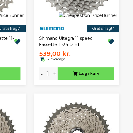
Gratis fragt*
Gratis fragt*
tte 11-
Shimano Ultegra 11 speed
kassette 11-34 tand
539,00 kr.
1-2 hverdage
-
+
Læg i kurv