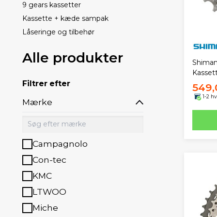
9 gears kassetter
Kassette + kæde sampak
Låseringe og tilbehør
Alle produkter
Shiman
Kasset
Filtrer efter
549,
1-2 h
Mærke
Campagnolo
Con-tec
KMC
LTWOO
Miche