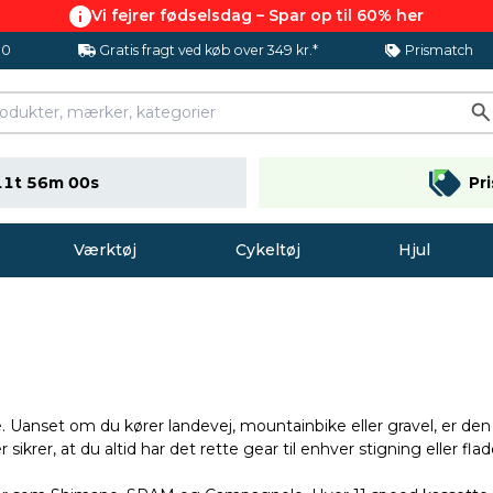
Vi fejrer fødselsdag – Spar op til 60% her
.0
Gratis fragt ved køb over 349 kr.*
Prismatch
11t 55m 59s
Pr
Værktøj
Cykeltøj
Hjul
 Uanset om du kører landevej, mountainbike eller gravel, er de
ikrer, at du altid har det rette gear til enhver stigning eller fla