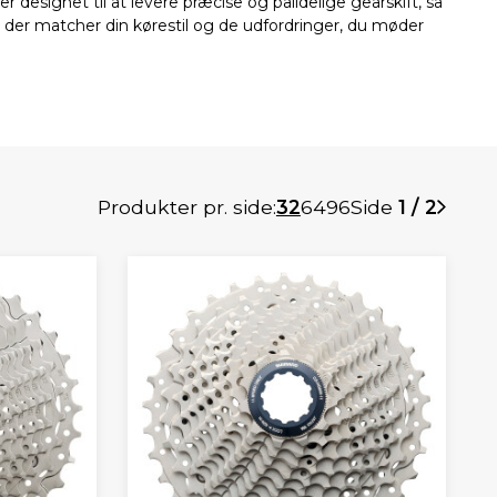
signet til at levere præcise og pålidelige gearskift, så
, der matcher din kørestil og de udfordringer, du møder
Produkter pr. side:
32
64
96
Side
1 / 2