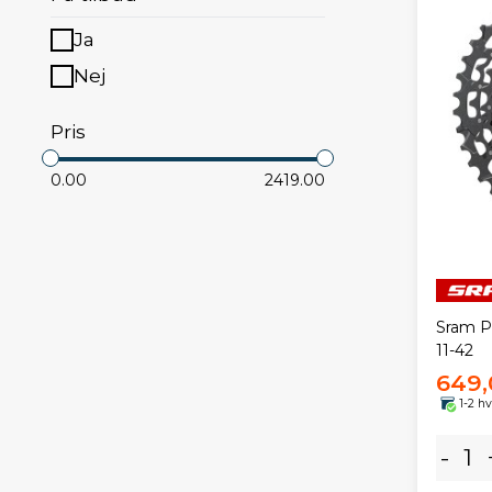
Ja
Nej
Pris
0.00
2419.00
Sram P
11-42
649,
1-2 h
-