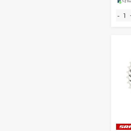
1-2 h
-