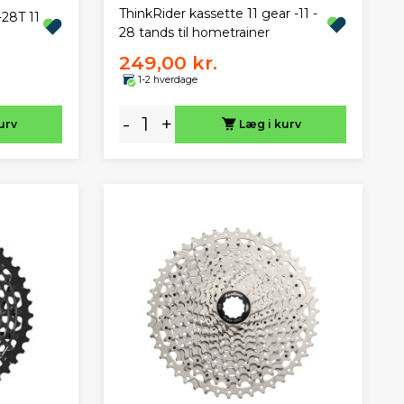
ThinkRider kassette 11 gear -11 -
28T 11
28 tands til hometrainer
249,00 kr.
1-2 hverdage
-
+
urv
Læg i kurv