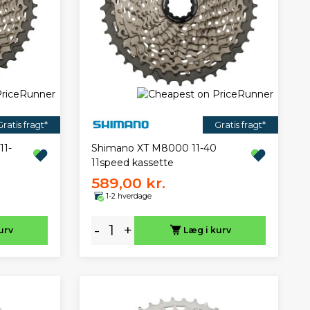
Gratis fragt*
Gratis fragt*
11-
Shimano XT M8000 11-40
11speed kassette
589,00 kr.
1-2 hverdage
-
+
urv
Læg i kurv