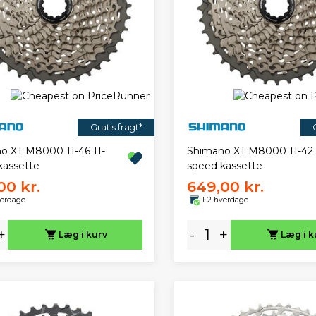
Gratis fragt*
o XT M8000 11-46 11-
Shimano XT M8000 11-42 
kassette
speed kassette
00 kr.
649,00 kr.
verdage
1-2 hverdage
+
-
+
Læg i kurv
Læg i k