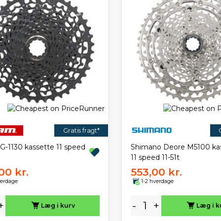
Gratis fragt*
G-1130 kassette 11 speed
Shimano Deore M5100 ka
11 speed 11-51t
00 kr.
553,00 kr.
verdage
1-2 hverdage
+
-
+
Læg i kurv
Læg i k