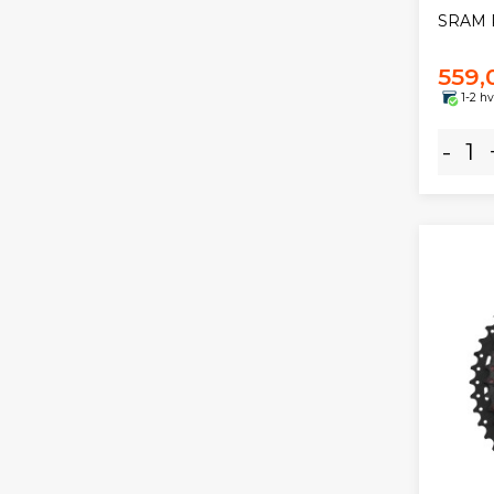
SRAM P
559,
1-2 h
-