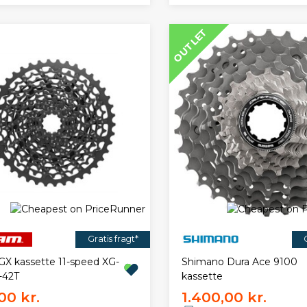
OUTLET
Gratis fragt*
X kassette 11-speed XG-
Shimano Dura Ace 9100
-42T
kassette
00 kr.
1.400,00 kr.