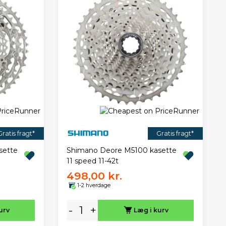
Gratis fragt*
Gratis fragt*
sette
Shimano Deore M5100 kasette
11 speed 11-42t
498,00 kr.
1-2 hverdage
-
+
urv
Læg i kurv