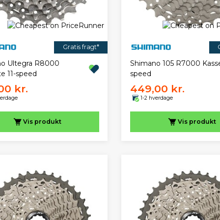
Gratis fragt*
o Ultegra R8000
Shimano 105 R7000 Kasse
te 11-speed
speed
00 kr.
449,00 kr.
verdage
1-2 hverdage
Vis
produkt
Vis
produkt