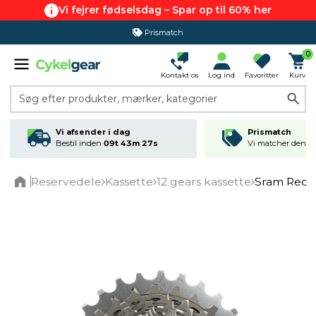
Vi fejrer fødselsdag – Spar op til 60% her
Prismatch
0
Kontakt os
Log ind
Favoritter
Kurv
Søg efter produkter, mærker, kategorier
Vi afsender i dag
Prismatch
Bestil inden
09t 43m 27s
Vi matcher den lav
Reservedele
Kassette
12 gears kassette
Sram Red A
Home