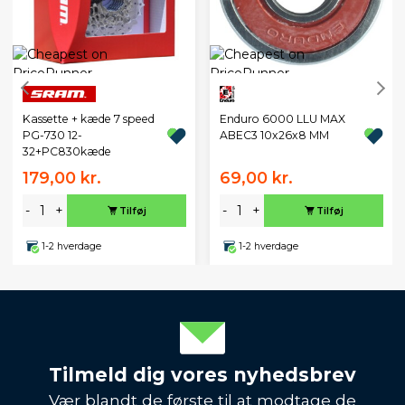
Kassette + kæde 7 speed
Enduro 6000 LLU MAX
PG-730 12-
ABEC3 10x26x8 MM
32+PC830kæde
179,00 kr.
69,00 kr.
-
+
-
+
Tilføj
Tilføj
1-2 hverdage
1-2 hverdage
Tilmeld dig vores nyhedsbrev
Vær blandt de første til at modtage de