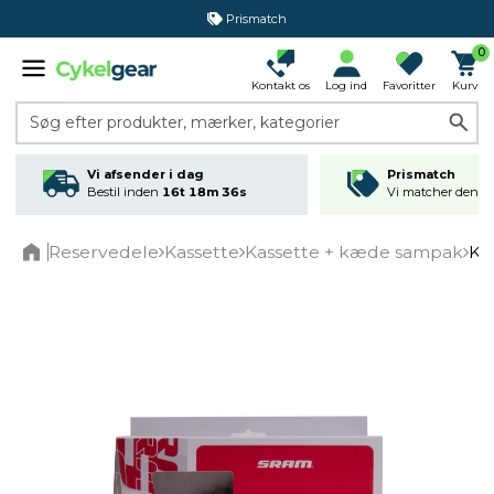
Prismatch
0
Kontakt os
Log ind
Favoritter
Kurv
Søg efter produkter, mærker, kategorier
Vi afsender i dag
Prismatch
Bestil inden
16t 18m 36s
Vi matcher den lav
Reservedele
Kassette
Kassette + kæde sampak
Ka
Home