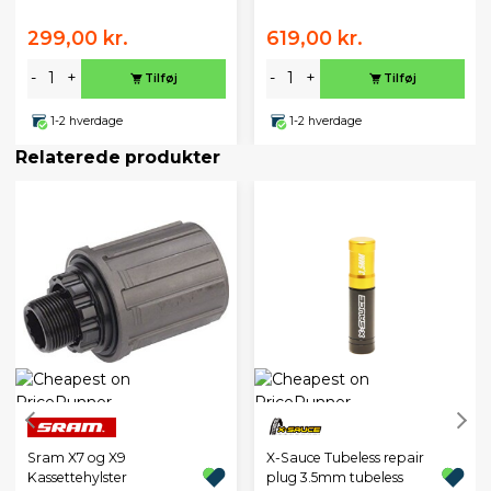
299,00 kr.
619,00 kr.
-
+
-
+
Tilføj
Tilføj
1-2 hverdage
1-2 hverdage
Relaterede produkter
X-Sauce Tubeless repair
Sram X7 og X9
plug 3.5mm tubeless
Kassettehylster