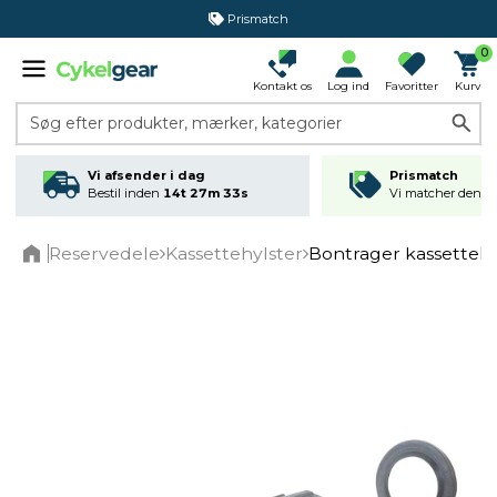
Prismatch
0
Kontakt os
Log ind
Favoritter
Kurv
Søg efter produkter, mærker, kategorier
Vi afsender i dag
Prismatch
Bestil inden
14t 27m 33s
Vi matcher den lav
Reservedele
Kassettehylster
Bontrager kassettehu
Home