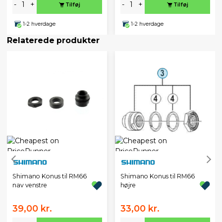
-
+
-
+
Tilføj
Tilføj
1-2 hverdage
1-2 hverdage
Relaterede produkter
Shimano Konus til RM66
Shimano Konus til RM66
nav venstre
højre
39,00 kr.
33,00 kr.