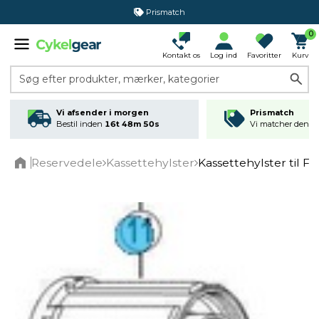
Prismatch
0
Kontakt os
Log ind
Favoritter
Kurv
Søg efter produkter, mærker, kategorier
Vi afsender i morgen
Prismatch
Bestil inden
16t 48m 50s
Vi matcher den lav
Reservedele
Kassettehylster
Kassettehylster til 
Home