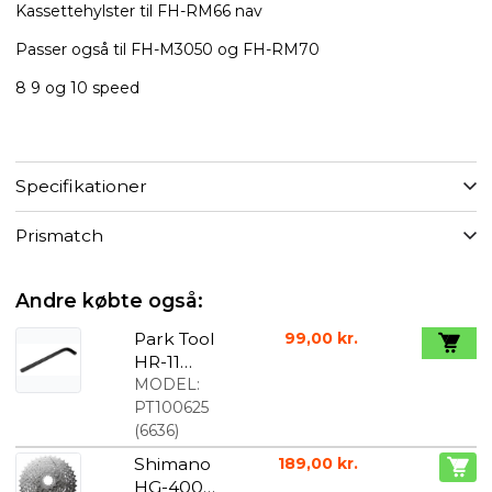
Kassettehylster til FH-RM66 nav
Passer også til FH-M3050 og FH-RM70
8 9 og 10 speed
Specifikationer
Prismatch
Andre købte også:
Park Tool
99,00 kr.
HR-11
Unbrako
MODEL:
nøgle 11mm
PT100625
(
6636
)
Shimano
189,00 kr.
HG-400