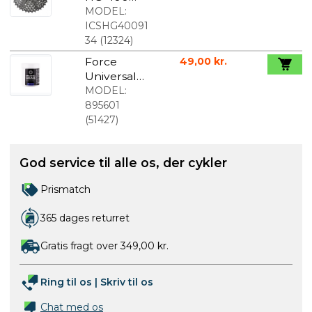
kassette 9-
MODEL:
speed
ICSHG40091
34
(
12324
)
Force
49,00 kr.
Universal
Fedt 100g
MODEL:
895601
(
51427
)
God service til alle os, der cykler
Prismatch
365 dages returret
Gratis fragt over 349,00 kr.
Ring til os
|
Skriv til os
Chat med os