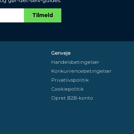
 og gør-det-selv-guides.
Tilmeld
Genveje
Handelsbetingelser
Konkurrencebetingelser
Privatlivspolitik
Cookiepolitik
Opret B2B-konto