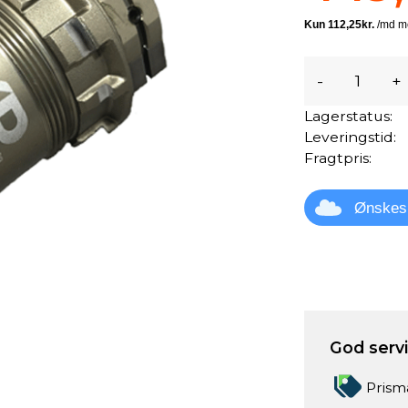
-
+
Lagerstatus:
Leveringstid:
Fragtpris:
Ønskes
God servic
Prism