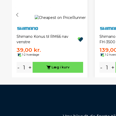
Shimano Konus til RM66 nav
Shimano k
venstre
FH-3500
39,00 kr.
139,00
1-2 hverdage
1-2 hve
-
+
-
+
Læg i kurv