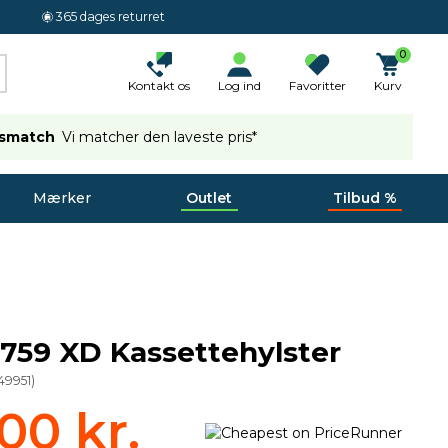
365 dages returret
0
Kontakt os
Log ind
Favoritter
Kurv
ismatch
Vi matcher den laveste pris*
Mærker
Outlet
Tilbud %
759 XD Kassettehylster
49951
)
00 kr.