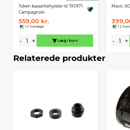
Token kassettehylster til TK1971
Mavic XD
Campagnolo
559,00 kr.
399,0
1-2 hverdage
1-2 hve
-
+
-
+
Læg i kurv
Relaterede produkter