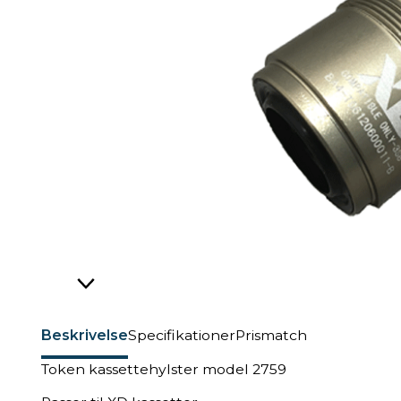
Beskrivelse
Specifikationer
Prismatch
Token kassettehylster model 2759