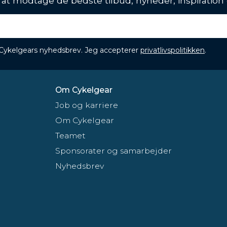
l at modtage de bedste tilbud, nyheder, inspiration
 Cykelgears nyhedsbrev. Jeg accepterer
privatlivspolitikken
.
Om Cykelgear
Job og karriere
Om Cykelgear
Teamet
Sponsorater og samarbejder
Nyhedsbrev