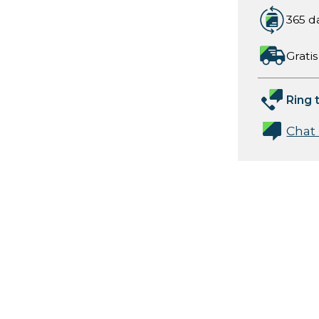
365 d
Gratis
Ring t
Chat