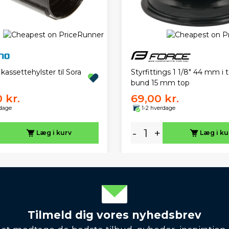
Styrfittings 1 1/8" 44 mm i 
assettehylster til Sora
bund 15 mm top
 kr.
69,00 kr.
rdage
1-2 hverdage
-
+
Læg i kurv
Læg i ku
Tilmeld dig vores nyhedsbrev