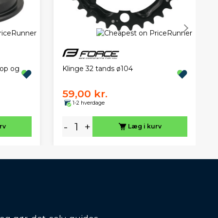
top og
Klinge 32 tands ø104
59,00 kr.
1-2 hverdage
-
+
rv
Læg i kurv