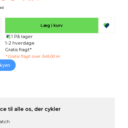
Læg i kurv
1 På lager
1-2 hverdage
Gratis fragt*
* Gratis fragt over 349,00 kr.
kyen
e til alle os, der cykler
atch