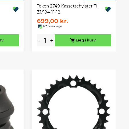
Token 2749 Kassettehylster Til
Z1/194-11-12
699,00 kr.
1-2 hverdage
-
+
rv
Læg i kurv