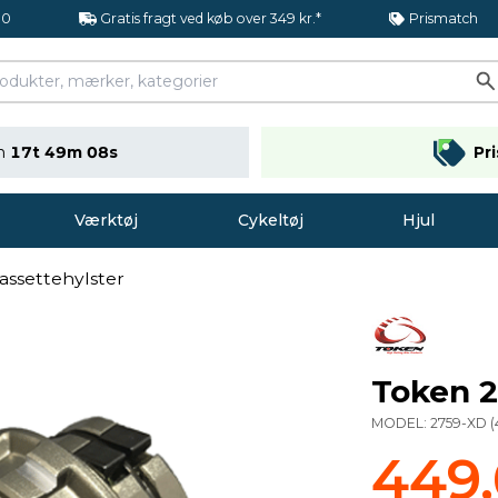
.0
Gratis fragt ved køb over 349 kr.*
Prismatch
en
17t 49m 07s
Pr
Værktøj
Cykeltøj
Hjul
assettehylster
Token 2
MODEL:
2759-XD
(
449,