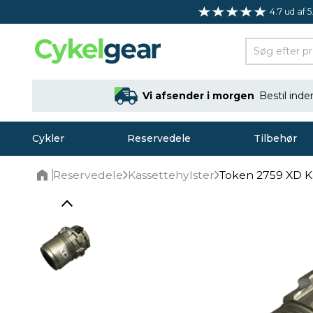
4.7 ud af 5
Vi afsender i morgen
Bestil ind
Cykler
Reservedele
Tilbehør
Reservedele
Kassettehylster
Token 2759 XD K
Home