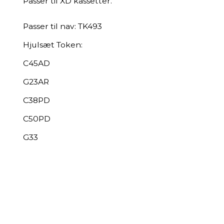
Passer til XD kassetter.
Passer til nav: TK493
Hjulsæt Token:
C45AD
G23AR
C38PD
C50PD
G33