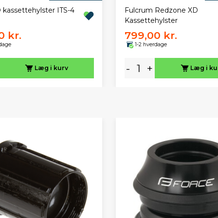
 kassettehylster ITS-4
Fulcrum Redzone XD
Kassettehylster
0 kr.
799,00 kr.
rdage
1-2 hverdage
-
+
Læg i kurv
Læg i ku