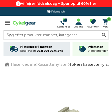
Vi fejrer fødselsdag – Spar op til 60% her
Prismatch
0
Kontakt os
Log ind
Favoritter
Kurv
Søg efter produkter, mærker, kategorier
Vi afsender i morgen
Prismatch
Bestil inden
01d 00t 01m 16s
Vi matcher den lav
Reservedele
Kassettehylster
Token kassettehylste
Home