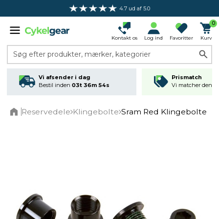
4.7 ud af 5.0
0
Kontakt os
Log ind
Favoritter
Kurv
Søg efter produkter, mærker, kategorier
Vi afsender i dag
Prismatch
Bestil inden
03t 36m 54s
Vi matcher den lav
Reservedele
Klingebolte
Sram Red Klingebolte
Home