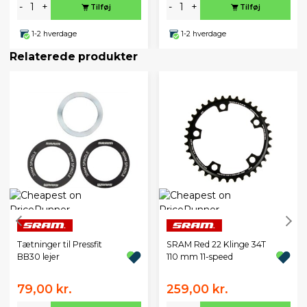
-
+
-
+
Tilføj
Tilføj
1-2 hverdage
1-2 hverdage
Relaterede produkter
Tætninger til Pressfit
SRAM Red 22 Klinge 34T
BB30 lejer
110 mm 11-speed
79,00 kr.
259,00 kr.