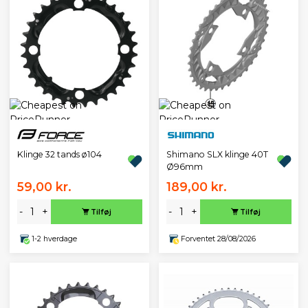
Klinge 32 tands ø104
Shimano SLX klinge 40T
Ø96mm
59,00 kr.
189,00 kr.
-
+
-
+
Tilføj
Tilføj
1-2 hverdage
Forventet 28/08/2026