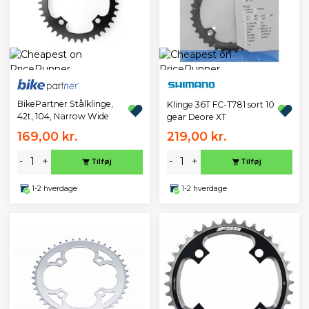
BikePartner Stålklinge,
Klinge 36T FC-T781 sort 10
42t, 104, Narrow Wide
gear Deore XT
169,00 kr.
219,00 kr.
-
+
-
+
Tilføj
Tilføj
1-2 hverdage
1-2 hverdage