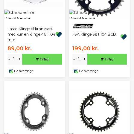
Lasco Klinge til kranksæt
FSA Klinge 38T 104 BCD
med kun en klinge 46T 104
mm
89,00 kr.
199,00 kr.
-
+
-
+
Tilføj
Tilføj
1-2 hverdage
1-2 hverdage