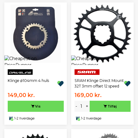
Klinge ø104mm 4 huls
SRAM Klinge Direct Mount
32T 3mm offset 12 speed
149,00 kr.
169,00 kr.
-
+
Vis
Tilføj
1-2 hverdage
1-2 hverdage