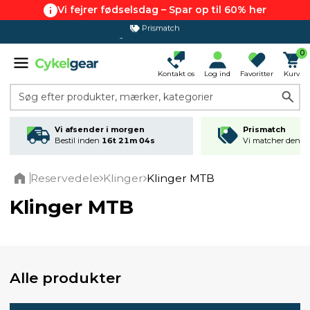
Vi fejrer fødselsdag – Spar op til 60% her
365 dages returret
0
Kontakt os
Log ind
Favoritter
Kurv
Søg efter produkter, mærker, kategorier
Vi afsender i morgen
Prismatch
Bestil inden
16t 21m 04s
Vi matcher den lav
Reservedele
Klinger
Klinger MTB
Home
Klinger MTB
Alle produkter