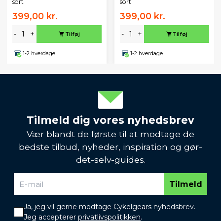
sort
sort
399,00 kr.
399,00 kr.
-
+
-
+
Tilføj
Tilføj
1-2 hverdage
1-2 hverdage
Tilmeld dig vores nyhedsbrev
Vær blandt de første til at modtage de
bedste tilbud, nyheder, inspiration og gør-
det-selv-guides.
Tilmeld
Ja, jeg vil gerne modtage Cykelgears nyhedsbrev.
Jeg accepterer
privatlivspolitikken
.