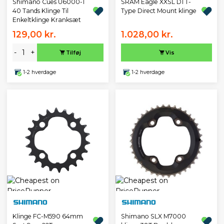
Shimano Cues U6000-1
SRAM Eagle XXSL D1 T-
40 Tands Klinge Til
Type Direct Mount klinge
Enkeltklinge Kranksæt
129,00 kr.
1.028,00 kr.
-
+
Tilføj
Vis
1-2 hverdage
1-2 hverdage
Klinge FC-M590 64mm
Shimano SLX M7000