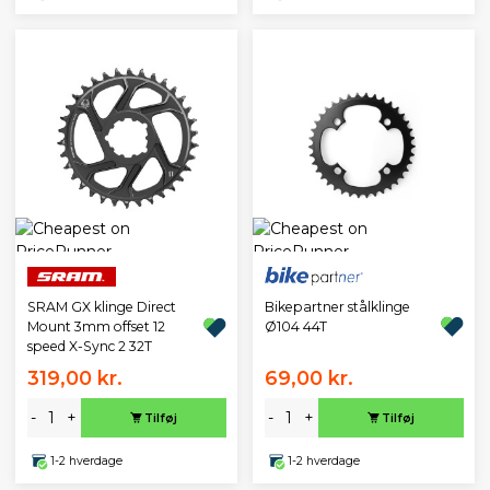
Bikepartner stålklinge
SRAM GX klinge Direct
Ø104 44T
Mount 3mm offset 12
speed X-Sync 2 32T
319,00 kr.
69,00 kr.
-
+
-
+
Tilføj
Tilføj
1-2 hverdage
1-2 hverdage