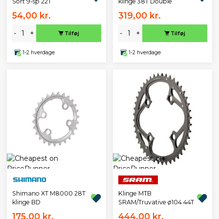
Sort 9-sp 22T
klinge 38T Double
54,00 kr.
319,00 kr.
-
+
-
+
Tilføj
Tilføj
1-2 hverdage
1-2 hverdage
Shimano XT M8000 28T
Klinge MTB
klinge BD
SRAM/Truvative ø104 44T
175,00 kr.
444,00 kr.