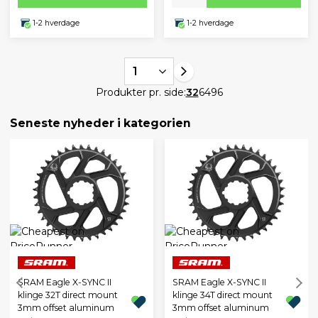
1-2 hverdage
1-2 hverdage
1
Produkter pr. side:
32
64
96
Seneste nyheder i kategorien
SRAM Eagle X-SYNC II
SRAM Eagle X-SYNC II
klinge 32T direct mount
klinge 34T direct mount
3mm offset aluminum
3mm offset aluminum