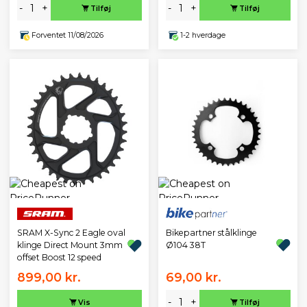
-
+
-
+
Tilføj
Tilføj
Forventet 11/08/2026
1-2 hverdage
Bikepartner stålklinge
SRAM X-Sync 2 Eagle oval
Ø104 38T
klinge Direct Mount 3mm
offset Boost 12 speed
899,00 kr.
69,00 kr.
-
+
Vis
Tilføj