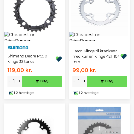
Lasco Klinge til kranksæt
Shimano Deore M590
med kun en klinge 42T 104
klinge 32 tands
mm
119,00 kr.
99,00 kr.
-
+
-
+
Tilføj
Tilføj
1-2 hverdage
1-2 hverdage