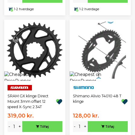
1-2 hverdage
1-2 hverdage
SRAM GX klinge Direct
Shimano Alivio T4010 48 T
Mount 3mm offset 12
klinge
speed X-Sync 2 34T
319,00 kr.
128,00 kr.
-
+
-
+
Tilføj
Tilføj