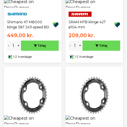
Shimano XT M8000
SRAM MTB klinge 42T
klinge 38T 2x11-speed BD
ø104 mm
449,00 kr.
209,00 kr.
-
+
-
+
Tilføj
Tilføj
1-2 hverdage
1-2 hverdage