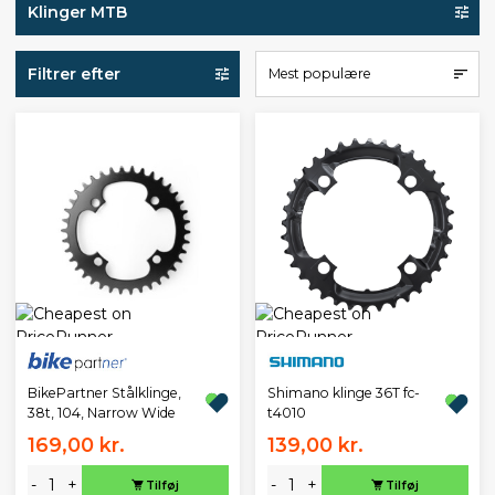
Klinger MTB
Filtrer efter
Mest populære
BikePartner Stålklinge,
Shimano klinge 36T fc-
38t, 104, Narrow Wide
t4010
169,00 kr.
139,00 kr.
-
+
-
+
Tilføj
Tilføj