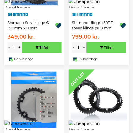
Shimano Sora klinge Ø
Shimano Ultegra 50T 11-
130 mm 50T sort
speed klinge Ø110 mm
349,00 kr.
799,00 kr.
-
+
-
+
Tilføj
Tilføj
1-2 hverdage
1-2 hverdage
OUTLET