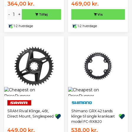
364,00 kr.
469,00 kr.
-
+
Tilføj
Vis
1-2 hverdage
1-2 hverdage
SRAM Rival Klinge, 46t,
Shimano GRX 42 tands
Direct Mount, Singlespeed
klinge til single kranksæt
model FC-RX820
449,00 kr.
538,00 kr.