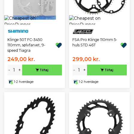
Klinge 50T FC-3450
FSA Pro Klinge 110mm 5-
110mm, sølvfarvet, 9-
huls STD 46T
speed Tiagra
249,00 kr.
299,00 kr.
-
+
-
+
Tilføj
Tilføj
1-2 hverdage
1-2 hverdage