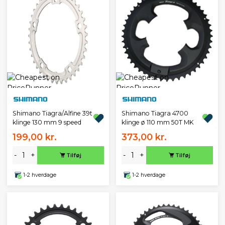
Shimano Tiagra/Alfine 39t
Shimano Tiagra 4700
klinge 130 mm 9 speed
klinge ø 110 mm 50T MK
199,00 kr.
373,00 kr.
-
+
-
+
Tilføj
Tilføj
1-2 hverdage
1-2 hverdage