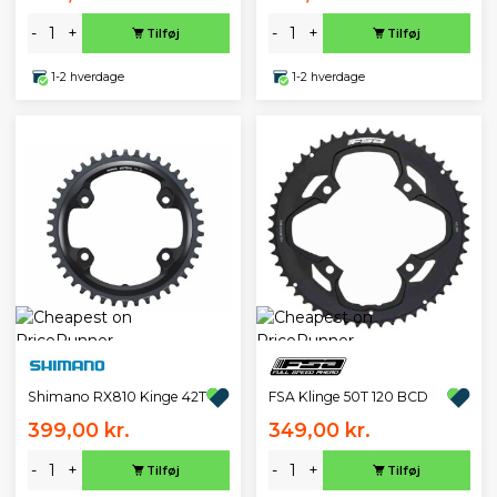
-
+
-
+
Tilføj
Tilføj
1-2 hverdage
1-2 hverdage
Shimano RX810 Kinge 42T
FSA Klinge 50T 120 BCD
399,00 kr.
349,00 kr.
-
+
-
+
Tilføj
Tilføj