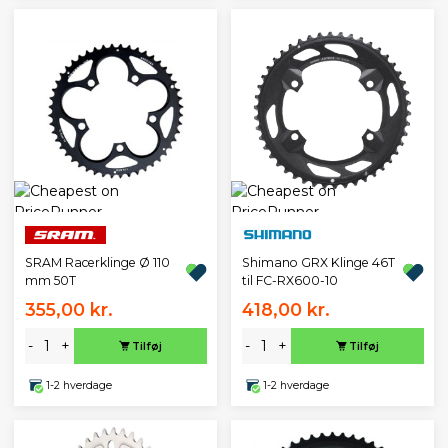
SRAM Racerklinge Ø 110
Shimano GRX Klinge 46T
mm 50T
til FC-RX600-10
355,00 kr.
418,00 kr.
-
+
-
+
Tilføj
Tilføj
1-2 hverdage
1-2 hverdage