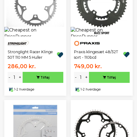
Praxis klingesæt 48/32T
Stronglight Racer Klinge
sort - 110bcd
50T 110 MM 5 Huller
286,00 kr.
749,00 kr.
-
+
-
+
Tilføj
Tilføj
1-2 hverdage
1-2 hverdage