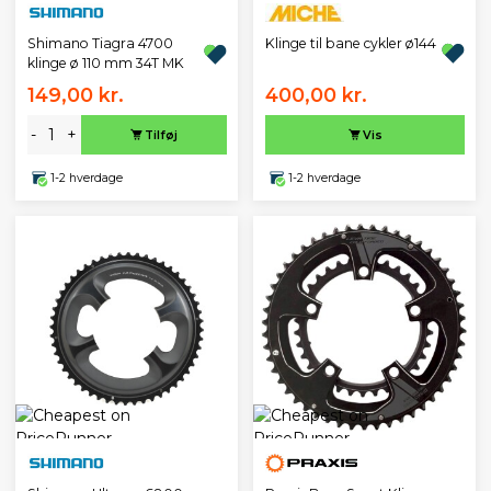
Klinge til bane cykler ø144
Shimano Tiagra 4700
klinge ø 110 mm 34T MK
149,00 kr.
400,00 kr.
-
+
Tilføj
Vis
1-2 hverdage
1-2 hverdage