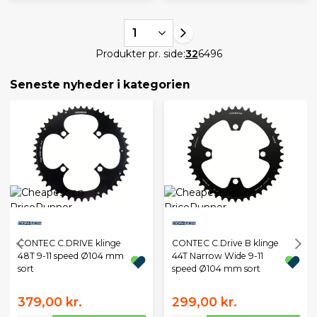
1
Produkter pr. side:
32
64
96
Seneste nyheder i kategorien
CONTEC C.DRIVE klinge
CONTEC C.Drive B klinge
48T 9-11 speed Ø104 mm
44T Narrow Wide 9-11
sort
speed Ø104 mm sort
379,00 kr.
299,00 kr.