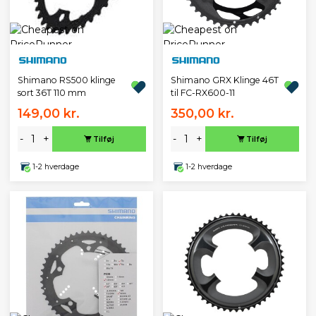
Shimano RS500 klinge
Shimano GRX Klinge 46T
sort 36T 110 mm
til FC-RX600-11
149,00 kr.
350,00 kr.
-
+
-
+
Tilføj
Tilføj
1-2 hverdage
1-2 hverdage