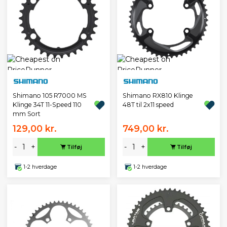
Shimano 105 R7000 MS
Shimano RX810 Klinge
Klinge 34T 11-Speed 110
48T til 2x11 speed
mm Sort
129,00 kr.
749,00 kr.
-
+
-
+
Tilføj
Tilføj
1-2 hverdage
1-2 hverdage