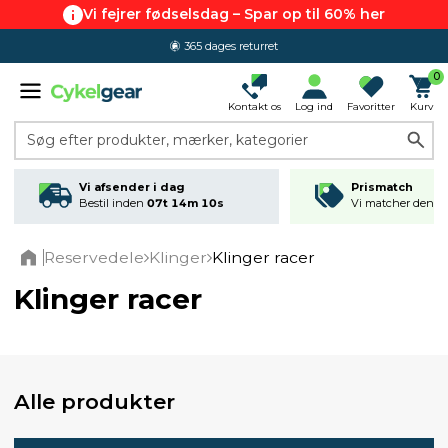
Vi fejrer fødselsdag – Spar op til 60% her
365 dages returret
0
Kontakt os
Log ind
Favoritter
Kurv
Søg efter produkter, mærker, kategorier
Vi afsender i dag
Prismatch
Bestil inden
07t 14m 09s
Vi matcher den lav
Reservedele
Klinger
Klinger racer
Home
Klinger racer
Alle produkter