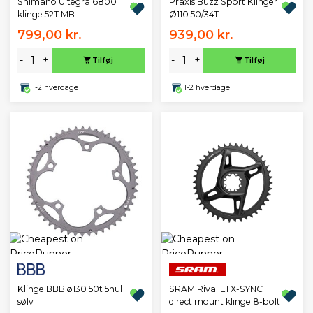
Praxis Buzz Sport Klinger
Shimano Ultegra 6800
Ø110 50/34T
klinge 52T MB
799,00 kr.
939,00 kr.
-
+
-
+
Tilføj
Tilføj
1-2 hverdage
1-2 hverdage
Klinge BBB ø130 50t 5hul
SRAM Rival E1 X-SYNC
sølv
direct mount klinge 8-bolt