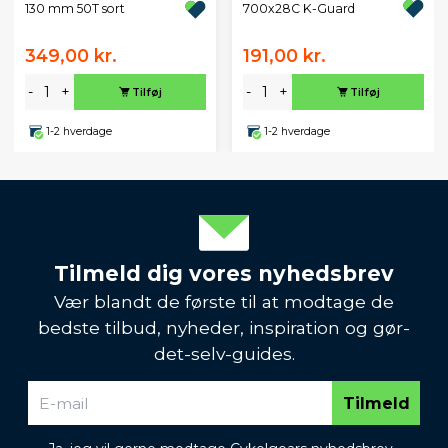
700x28C K-Guard
130 mm 50T sort
349,00 kr.
191,00 kr.
-
+
-
+
Tilføj
Tilføj
1-2 hverdage
1-2 hverdage
Tilmeld dig vores nyhedsbrev
Vær blandt de første til at modtage de
bedste tilbud, nyheder, inspiration og gør-
det-selv-guides.
Tilmeld