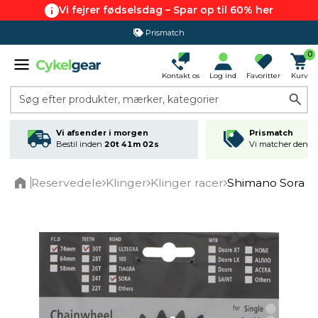
Vi fejrer fødselsdag – Spar op til 60% her
Prismatch
365 dages returret
0
Kontakt os
Log ind
Favoritter
Kurv
Søg efter produkter, mærker, kategorier
Vi afsender i morgen
Prismatch
Bestil inden
20t 41m 02s
Vi matcher den lav
Reservedele
Klinger
Klinger racer
Shimano Sora kl
Home