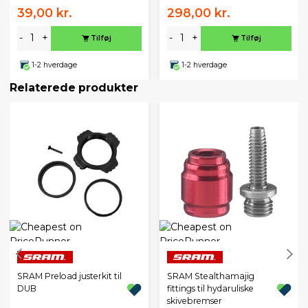
39,00 kr.
298,00 kr.
-
+
-
+
Tilføj
Tilføj
1-2 hverdage
1-2 hverdage
Relaterede produkter
SRAM Preload justerkit til
SRAM Stealthamajig
DUB
fittings til hydaruliske
skivebremser