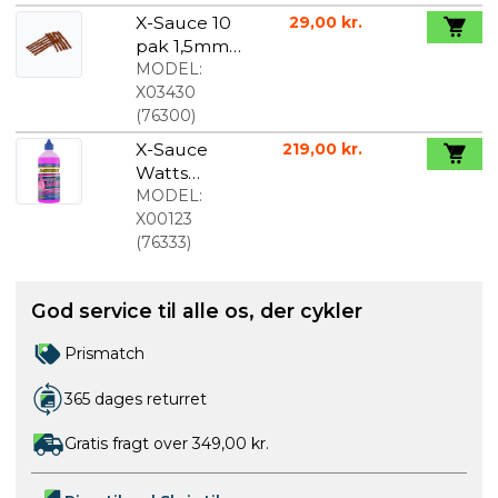
X-Sauce 10
29,00 kr.
pak 1,5mm
plugs til
MODEL:
tubeless
X03430
dæktætnin
(
76300
)
g
X-Sauce
219,00 kr.
Watts
Kædeolie
MODEL:
500ml
X00123
(
76333
)
God service til alle os, der cykler
Prismatch
365 dages returret
Gratis fragt over 349,00 kr.