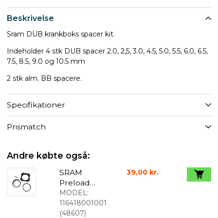
Beskrivelse
Sram DUB krankboks spacer kit.
Indeholder 4 stk DUB spacer 2.0, 2,5, 3.0, 4.5, 5.0, 5.5, 6.0, 6.5,
7.5, 8.5, 9.0 og 10.5 mm
2 stk alm. BB spacere.
Specifikationer
Prismatch
Andre købte også:
SRAM
39,00 kr.
Preload
justerkit til
MODEL:
DUB
116418001001
(
48607
)