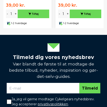
39,00 kr.
39,00 kr.
-
+
-
+
Tilføj
Tilføj
1-2 hverdage
1-2 hverdage
Tilmeld dig vores nyhedsbrev
Vær blandt de første til at modtage de
bedste tilbud, nyheder, inspiration og gør-
det-selv-guides.
Tilmeld
Ja, jeg vil gerne modtage Cykelgears nyhedsbrev.
Jeg accepterer
privatlivspolitikken
.