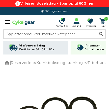
Vi fejrer fødselsdag – Spar op til 60% her
365 dages returret
0
Kontakt os
Log ind
Favoritter
Kurv
Søg efter produkter, mærker, kategorier
Vi afsender i dag
Prismatch
Bestil inden
01t 02m 52s
Vi matcher den lav
Reservedele
Krankbokse og kranklejer
Tilbehør ti
Home