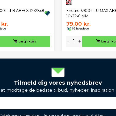
6001 LLB ABEC3 12x28x8
Enduro 6900 LLU MAX AB
10x22x6 MM
kr.
79,00 kr.
rdage
1-2 hverdage
-
+
Læg i kurv
Læg i ku
Tilmeld dig vores nyhedsbrev
l at modtage de bedste tilbud, nyheder, inspiration
 Cykelgears nyhedsbrev. Jeg accepterer
privatlivspolitikken
.