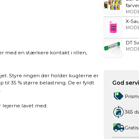
farve
MODE
X-Sau
MODE
DT S
MODE
med en stærkere kontakt i rillen,
jet. Styre ringen der holder kuglerne er
God servic
op til 35 % større belastning. De er fyldt
.
Prism
er lejerne lavet med.
365 d
Gratis