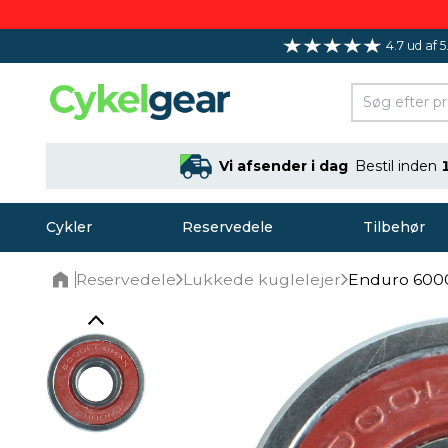
4.7 ud af 5
Vi afsender i dag
Bestil inden
Cykler
Reservedele
Tilbehør
Reservedele
Lukkede kuglelejer
Enduro 600
Home