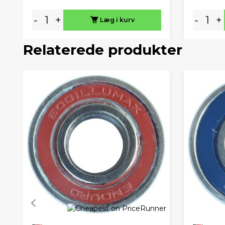
-
+
-
+
Læg i kurv
Relaterede produkter