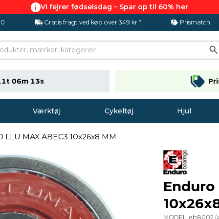
Vi fejrer fødselsdag – Spar op til 60% her
.0
Gratis fragt ved køb over 349 kr.*
Prismatch
11t 06m 12s
Pr
Værktøj
Cykeltøj
Hjul
0 LLU MAX ABEC3 10x26x8 MM
Enduro
10x26x
MODEL:
eb8002
(