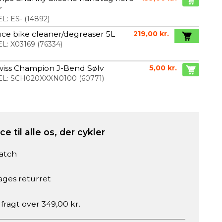
r
L:
ES-
(
14892
)
ce bike cleaner/degreaser 5L
219,00 kr.
L:
X03169
(
76334
)
wiss Champion J-Bend Sølv
5,00 kr.
L:
SCH020XXXN0100
(
60771
)
e til alle os, der cykler
atch
ages returret
 fragt over 349,00 kr.