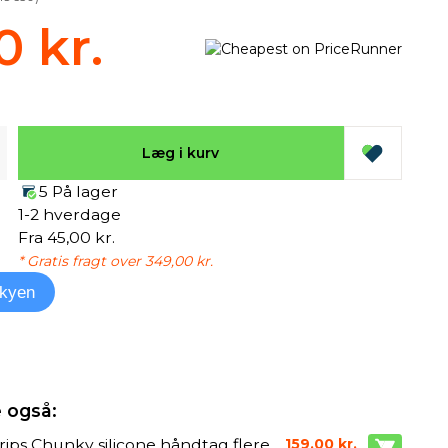
0 kr.
Læg i kurv
5 På lager
1-2 hverdage
Fra 45,00 kr.
* Gratis fragt over 349,00 kr.
kyen
 også:
rips Chunky silicone håndtag flere
159,00 kr.