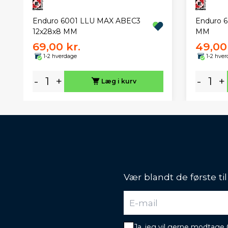
Enduro 6001 LLU MAX ABEC3
Enduro 
12x28x8 MM
MM
69,00 kr.
49,00 
1-2 hverdage
1-2 hve
-
+
-
+
Læg i kurv
Vær blandt de første ti
Ja, jeg vil gerne modtage