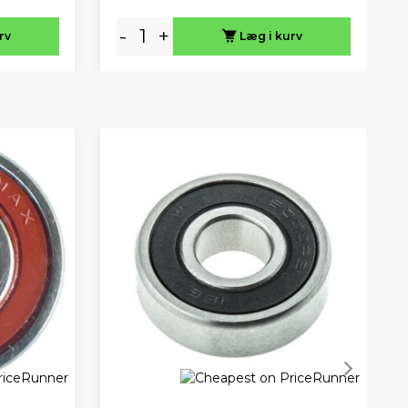
-
+
rv
Læg i kurv