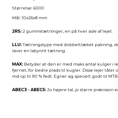
Størrelse: 6000
Mål: 10x26x8 mm
2RS:
2 gummitætninger, en på hver side af lejet.
LLU:
Tætningstype med dobbeltlæbet pakning, der 
laver en labyrint tætning.
MAX:
Betyder at den er med maks antal kulger i le
fjernet, for bedre plads til kugler. Disse lejer tåler 
md op til 90 % fedt. Egner sig specielt godt til MTB
ABEC3 - ABEC5:
Jo højere tal, jo større præcision 