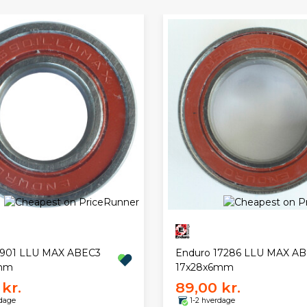
6901 LLU MAX ABEC3
Enduro 17286 LLU MAX A
6mm
17x28x6mm
kr.
89,00 kr.
rdage
1-2 hverdage