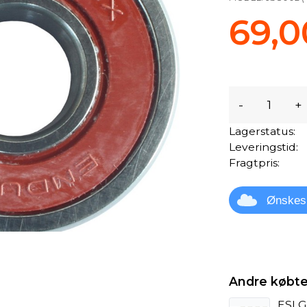
69,0
-
+
Lagerstatus:
Leveringstid:
Fragtpris:
Ønskes
Andre købte
ESI G