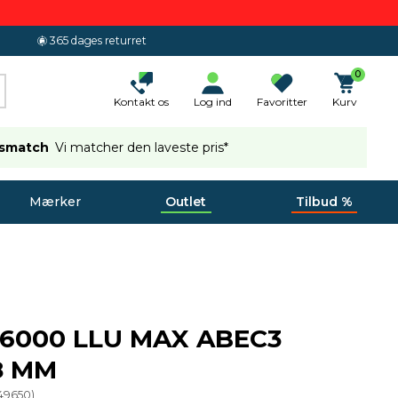
365 dages returret
0
Kontakt os
Log ind
Favoritter
Kurv
ismatch
Vi matcher den laveste pris*
Mærker
Outlet
Tilbud %
 6000 LLU MAX ABEC3
8 MM
49650
)