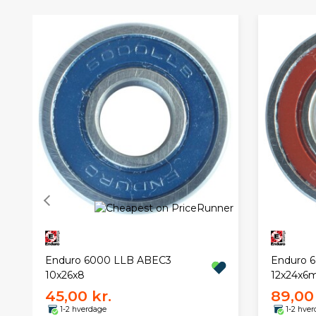
Enduro 6000 LLB ABEC3
Enduro 
10x26x8
12x24x
45,00 kr.
89,00 
1-2 hverdage
1-2 hve