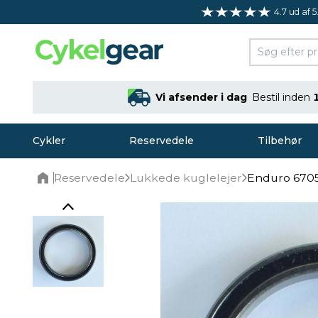
4.7 ud af 5
Vi afsender i dag
Bestil inden
Cykler
Reservedele
Tilbehør
Reservedele
Lukkede kuglelejer
Enduro 670
Home