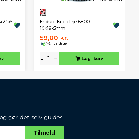
x24x5
Enduro Kugleleje 6800
10x19x5mm
59,00 kr.
1-2 hverdage
-
+
rv
Læg i kurv
 og gør-det-selv-guides.
Tilmeld