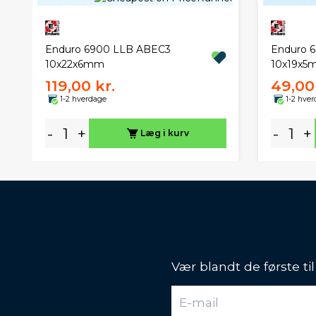
Enduro 6900 LLB ABEC3
Enduro 
10x22x6mm
10x19x5
119,00 kr.
49,00 
1-2 hverdage
1-2 hve
-
+
-
+
Læg i kurv
Vær blandt de første ti