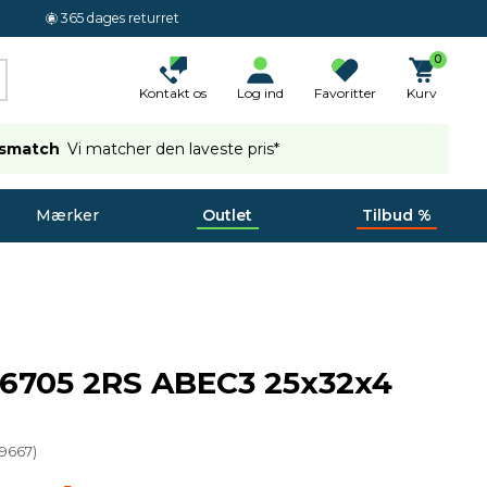
365 dages returret
0
Kontakt os
Log ind
Favoritter
Kurv
ismatch
Vi matcher den laveste pris*
Mærker
Outlet
Tilbud %
 6705 2RS ABEC3 25x32x4
9667
)