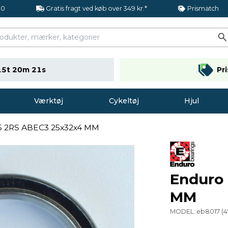
.0
Gratis fragt ved køb over 349 kr.*
Prismatch
15t 20m 20s
Pr
Værktøj
Cykeltøj
Hjul
5 2RS ABEC3 25x32x4 MM
Enduro
MM
MODEL:
eb8017
(
4