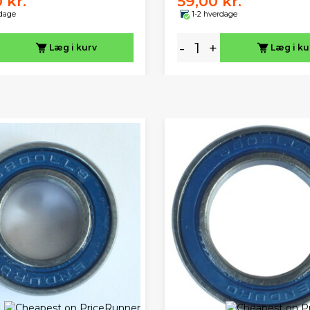
 kr.
59,00 kr.
rdage
1-2 hverdage
-
+
Læg i kurv
Læg i ku