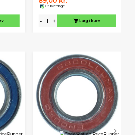
89,00 kr.
1-2 hverdage
-
+
rv
Læg i kurv