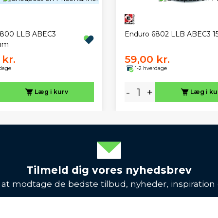
6800 LLB ABEC3
Enduro 6802 LLB ABEC3 15
mm
kr.
59,00 kr.
rdage
1-2 hverdage
-
+
Læg i kurv
Læg i ku
Tilmeld dig vores nyhedsbrev
l at modtage de bedste tilbud, nyheder, inspiration