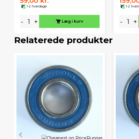
59,00 kr.
159,00
1-2 hverdage
1-2 hve
-
+
-
+
Læg i kurv
Relaterede produkter