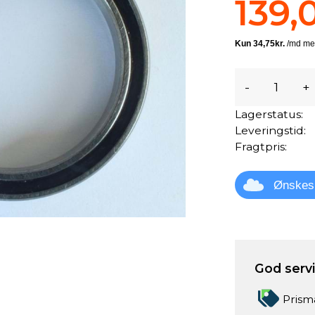
139,
-
+
Lagerstatus:
Leveringstid:
Fragtpris:
Ønskes
God servic
Prism