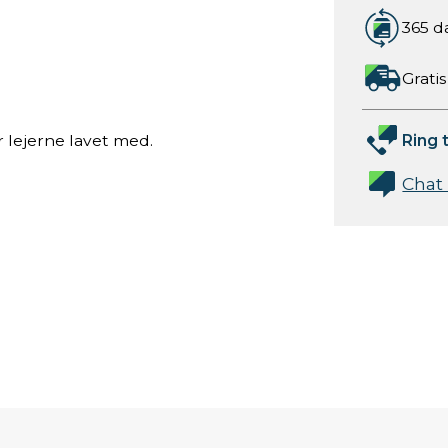
365 d
Gratis
Ring t
er lejerne lavet med.
Chat