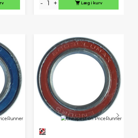
-
+
rv
Læg i kurv