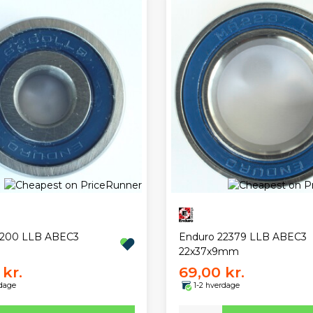
6200 LLB ABEC3
Enduro 22379 LLB ABEC3
22x37x9mm
kr.
69,00 kr.
rdage
1-2 hverdage