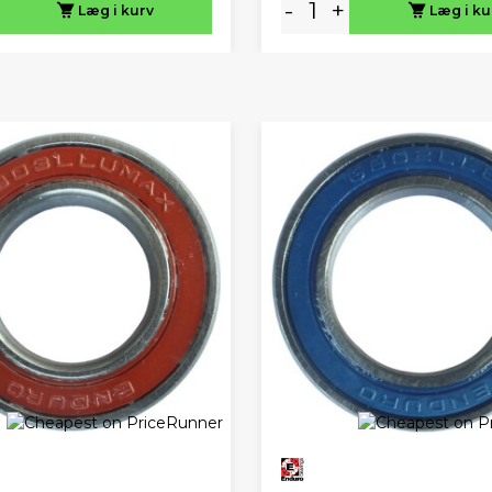
-
+
Læg i kurv
Læg i ku