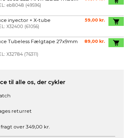
L:
eb8048
(
49596
)
ce inyector + X-tube
59,00 kr.
L:
X32400
(
61056
)
uce Tubeless Fælgtape 27x9mm
89,00 kr.
L:
X32784
(
76311
)
e til alle os, der cykler
atch
ages returret
 fragt over 349,00 kr.