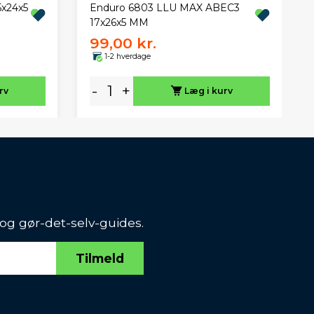
x24x5
Enduro 6803 LLU MAX ABEC3
17x26x5 MM
99,00 kr.
1-2 hverdage
-
+
rv
Læg i kurv
 og gør-det-selv-guides.
Tilmeld