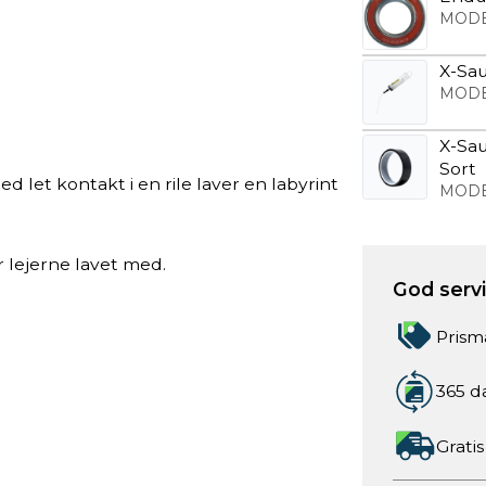
MODE
X-Sau
MODE
X-Sa
Sort
et kontakt i en rile laver en labyrint
MODE
er lejerne lavet med.
God servic
Prism
365 d
Gratis