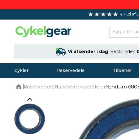
4.7 ud af 5
Vi afsender i dag
Bestil inden
Cykler
Reservedele
Tilbehør
Reservedele
Lukkede kuglelejer
Enduro 6803
Home