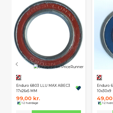
Enduro 6803 LLU MAX ABEC3
Enduro 
17x26x5 MM
10x30x9
99,00 kr.
49,00 
1-2 hverdage
1-2 hve