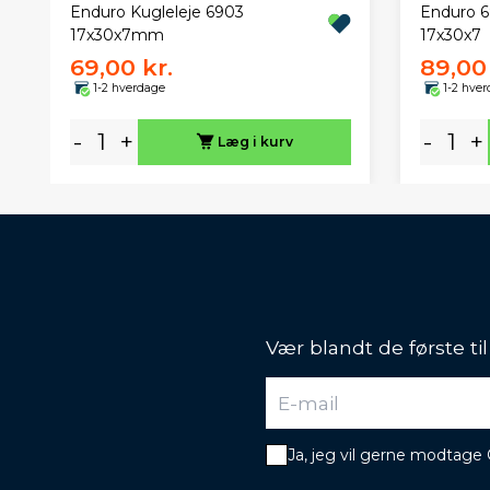
Enduro Kugleleje 6903
Enduro 
17x30x7mm
17x30x7
69,00 kr.
89,00 
1-2 hverdage
1-2 hve
-
+
-
+
Læg i kurv
Vær blandt de første ti
Ja, jeg vil gerne modtage