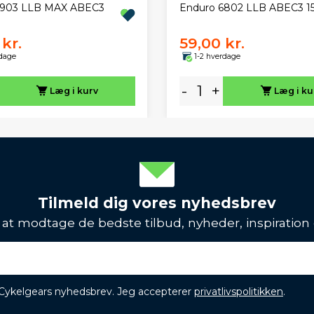
6903 LLB MAX ABEC3
Enduro 6802 LLB ABEC3 15
kr.
59,00 kr.
rdage
1-2 hverdage
-
+
Læg i kurv
Læg i ku
Tilmeld dig vores nyhedsbrev
l at modtage de bedste tilbud, nyheder, inspiration
 Cykelgears nyhedsbrev. Jeg accepterer
privatlivspolitikken
.