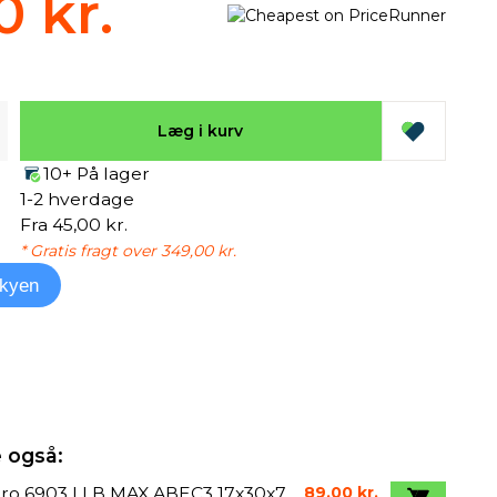
0 kr.
Læg i kurv
10+ På lager
1-2 hverdage
Fra 45,00 kr.
* Gratis fragt over 349,00 kr.
kyen
 også:
ro 6903 LLB MAX ABEC3 17x30x7
89,00 kr.