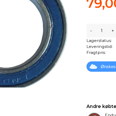
79,0
-
+
Lagerstatus:
Leveringstid:
Fragtpris:
Ønskes
Andre købte
Endu