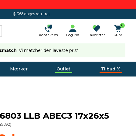
365 dages returret
0
Kontakt os
Log ind
Favoritter
Kurv
ismatch
Vi matcher den laveste pris*
Mærker
Outlet
Tilbud %
 6803 LLB ABEC3 17x26x5
49592
)