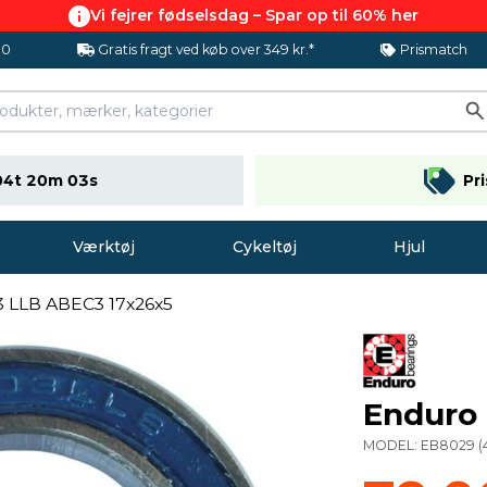
Vi fejrer fødselsdag – Spar op til 60% her
.0
Gratis fragt ved køb over 349 kr.*
Prismatch
04t 20m 02s
Pr
Værktøj
Cykeltøj
Hjul
 LLB ABEC3 17x26x5
Enduro
MODEL:
EB8029
(