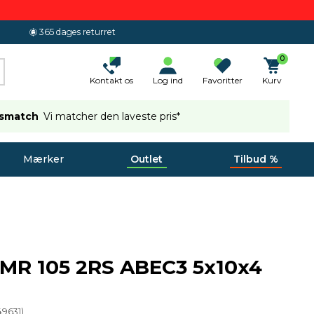
365 dages returret
0
Kontakt os
Log ind
Favoritter
Kurv
ismatch
Vi matcher den laveste pris*
Mærker
Outlet
Tilbud %
 MR 105 2RS ABEC3 5x10x4
49631
)