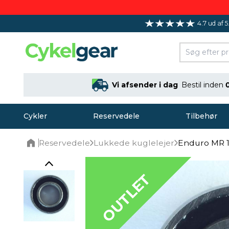
4.7 ud af 5
Vi afsender i dag
Bestil inden
Cykler
Reservedele
Tilbehør
Reservedele
Lukkede kuglelejer
Enduro MR 
Home
OUTLET