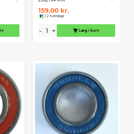
20x27x4 MM
159,00 kr.
1-2 hverdage
-
+
rv
Læg i kurv