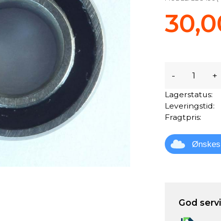
30,0
-
+
Lagerstatus:
Leveringstid:
Fragtpris:
Ønskes
God servic