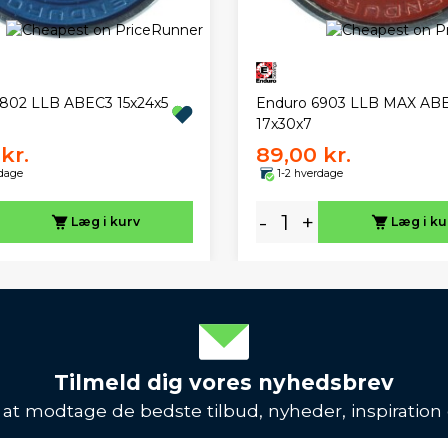
802 LLB ABEC3 15x24x5
Enduro 6903 LLB MAX AB
17x30x7
kr.
89,00 kr.
rdage
1-2 hverdage
-
+
Læg i kurv
Læg i ku
Tilmeld dig vores nyhedsbrev
l at modtage de bedste tilbud, nyheder, inspiration