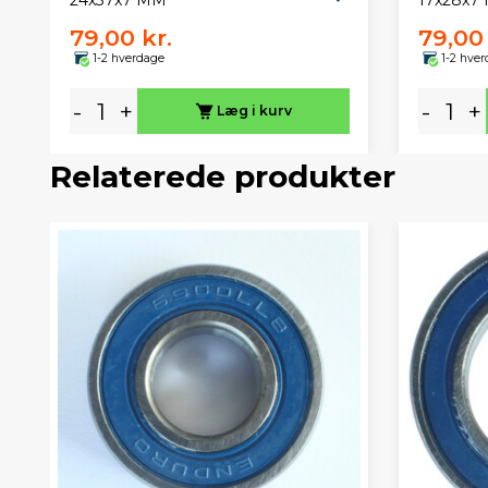
24x37x7 MM
17x28x7
79,00 kr.
79,00 
1-2 hverdage
1-2 hve
-
+
-
+
Læg i kurv
Relaterede produkter