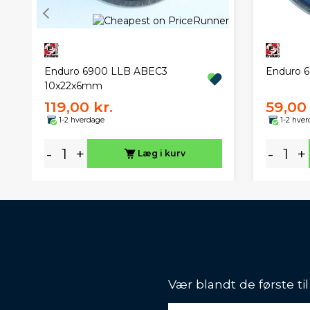
Enduro 6900 LLB ABEC3
Enduro 6
10x22x6mm
119,00 kr.
59,00 
1-2 hverdage
1-2 hve
-
+
-
+
Læg i kurv
Vær blandt de første ti