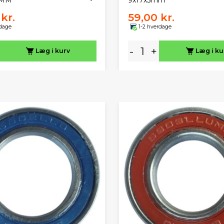
 MM
9x17x5mm
kr.
59,00 kr.
rdage
1-2 hverdage
-
+
Læg i kurv
Læg i ku