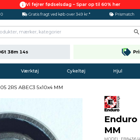
Vi fejrer fødselsdag – Spar op til 60% her
.0
Gratis fragt ved køb over 349 kr.*
Prismatch
06t 38m 13s
Pr
Værktøj
Cykeltøj
Hjul
105 2RS ABEC3 5x10x4 MM
Enduro
MM
MODEL:
EB8436
(