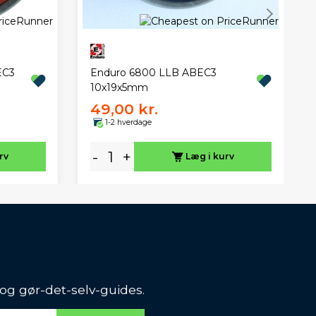
EC3
Enduro 6800 LLB ABEC3
10x19x5mm
49,00 kr.
1-2 hverdage
-
+
rv
Læg i kurv
 og gør-det-selv-guides.