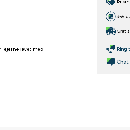
Prism
365 d
Gratis
Ring t
er lejerne lavet med.
Chat