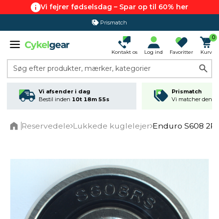
Vi fejrer fødselsdag – Spar op til 60% her
Prismatch
365 dages returret
0
Kontakt os
Log ind
Favoritter
Kurv
Søg efter produkter, mærker, kategorier
Vi afsender i dag
Prismatch
Bestil inden
10t 18m 54s
Vi matcher den lav
Reservedele
Lukkede kuglelejer
Enduro S608 2R
Home