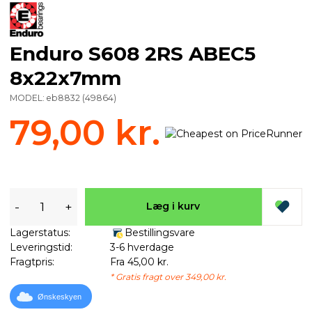
Enduro S608 2RS ABEC5
8x22x7mm
MODEL:
eb8832
(
49864
)
79,00 kr.
-
+
Læg i kurv
Lagerstatus:
Bestillingsvare
Leveringstid:
3-6 hverdage
Fragtpris:
Fra 45,00 kr.
* Gratis fragt over 349,00 kr.
Ønskeskyen