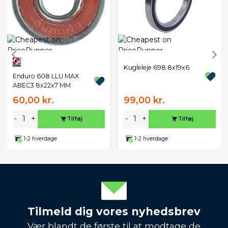
Kugleleje 698 8x19x6
Enduro 608 LLU MAX
ABEC3 8x22x7 MM
60,00 kr.
99,00 kr.
-
+
-
+
Tilføj
Tilføj
1-2 hverdage
1-2 hverdage
Tilmeld dig vores nyhedsbrev
Vær blandt de første til at modtage de