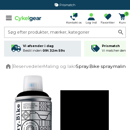
Prismatch
0
Kontakt os
Log ind
Favoritter
Kurv
Søg efter produkter, mærker, kategorier
Vi afsender i dag
Prismatch
Bestil inden
09t 32m 59s
Vi matcher den lav
Reservedele
Maling og lak
Spray.Bike spraymaling
Home