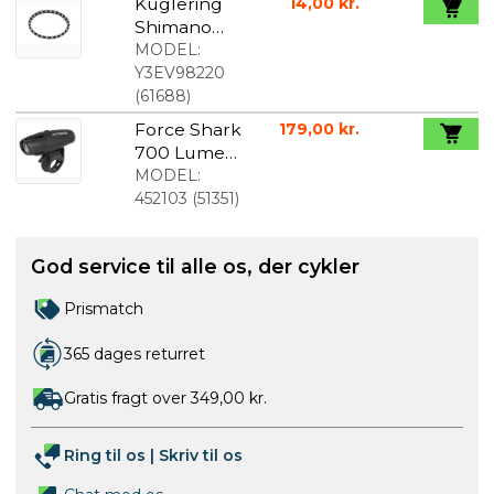
Kuglering
14,00 kr.
Shimano
Nexus 3/16"
MODEL:
26 kugler
Y3EV98220
(
61688
)
Force Shark
179,00 kr.
700 Lumen
lygte med
MODEL:
USB
452103
(
51351
)
opladning
God service til alle os, der cykler
Prismatch
365 dages returret
Gratis fragt over 349,00 kr.
Ring til os
|
Skriv til os