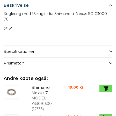
Beskrivelse
Kuglering med 16 kugler fra Shimano til Nexus SG-C3000-
7C.
3/16".
Specifikationer
Prismatch
Andre købte også:
Shimano
19,00 kr.
Nexus 7
kuglering
MODEL:
til højre side
Y33091600
3/16"
(
12333
)