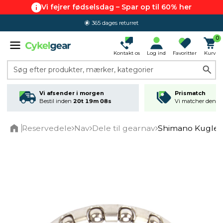
Vi fejrer fødselsdag – Spar op til 60% her
365 dages returret
0
Kontakt os
Log ind
Favoritter
Kurv
Søg efter produkter, mærker, kategorier
Vi afsender i morgen
Prismatch
Bestil inden
20t 19m 07s
Vi matcher den lav
Reservedele
Nav
Dele til gearnav
Shimano Kugler
Home