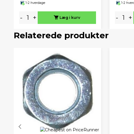
1-2 hverdage
1-2 hve
-
+
-
+
Læg i kurv
Relaterede produkter