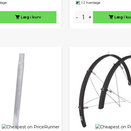
rdage
1-2 hverdage
-
+
Læg i kurv
Læg i ku