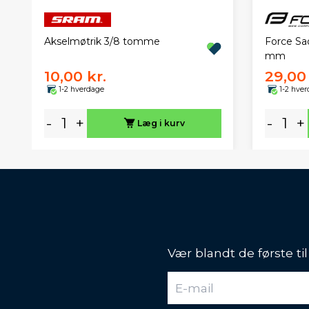
Force Sa
Akselmøtrik 3/8 tomme
mm
10,00 kr.
29,00 
1-2 hverdage
1-2 hve
-
+
-
+
Læg i kurv
Vær blandt de første ti