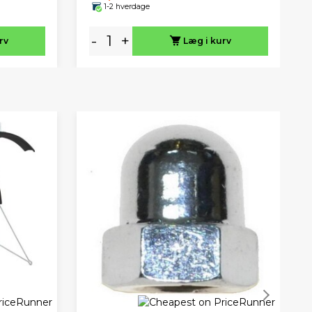
1-2 hverdage
-
+
rv
Læg i kurv