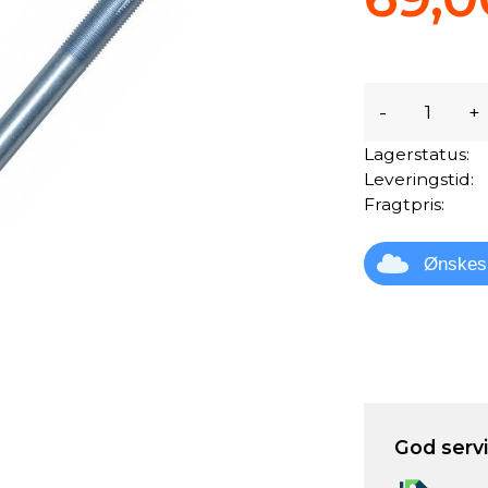
-
+
Lagerstatus:
Leveringstid:
Fragtpris:
Ønskes
God servic