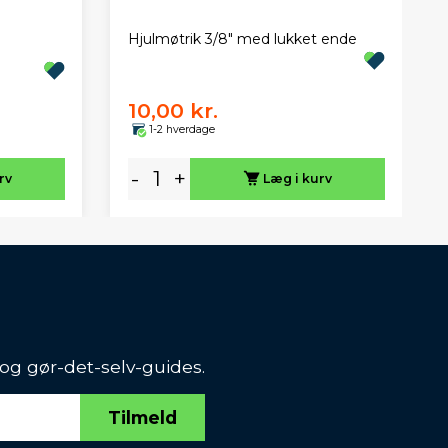
Hjulmøtrik 3/8" med lukket ende
10,00 kr.
1-2 hverdage
-
+
rv
Læg i kurv
 og gør-det-selv-guides.
Tilmeld