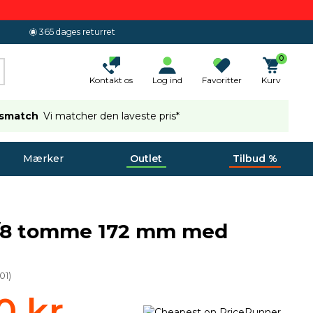
365 dages returret
0
Kontakt os
Log ind
Favoritter
Kurv
ismatch
Vi matcher den laveste pris*
Mærker
Outlet
Tilbud %
3/8 tomme 172 mm med
01
)
0 kr.