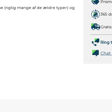
Prism
e (rigtig mange af de ældre typer) og
365 d
Gratis
Ring t
Chat