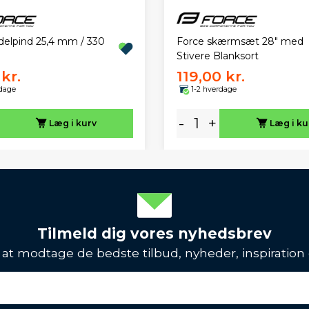
delpind 25,4 mm / 330
Force skærmsæt 28" med
Stivere Blanksort
kr.
119,00 kr.
rdage
1-2 hverdage
-
+
Læg i kurv
Læg i ku
Tilmeld dig vores nyhedsbrev
l at modtage de bedste tilbud, nyheder, inspiration