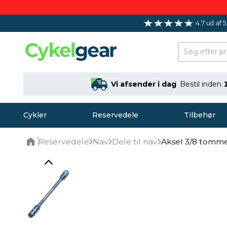
4.7 ud af 5
Vi afsender i dag
Bestil inden
Cykler
Reservedele
Tilbehør
Reservedele
Nav
Dele til nav
Aksel 3/8 tomm
Home