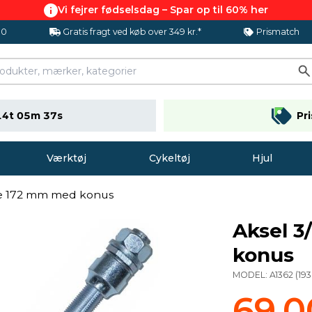
Vi fejrer fødselsdag – Spar op til 60% her
.0
Gratis fragt ved køb over 349 kr.*
Prismatch
14t 05m 36s
Pr
Værktøj
Cykeltøj
Hjul
e 172 mm med konus
Aksel 
konus
MODEL:
A1362
(
193
69,0