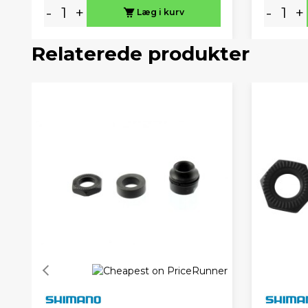
-
+
-
+
Læg i kurv
Relaterede produkter