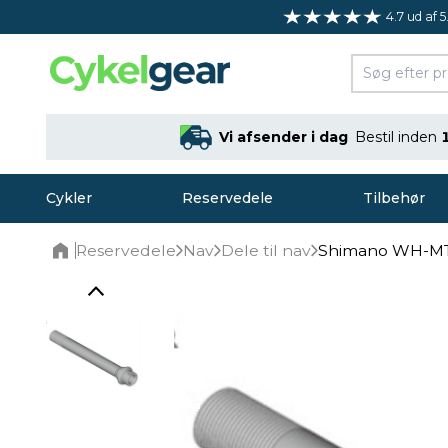
4.7 ud af 5
Vi afsender i dag
Bestil inden
Cykler
Reservedele
Tilbehør
Reservedele
Nav
Dele til nav
Shimano WH-MT
Home