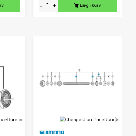
-
+
rv
Læg i kurv