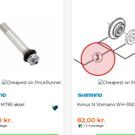
M785 aksel
Konus til Shimano WH-R50
 kr.
82,00 kr.
rdage
1-2 hverdage