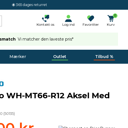
365 dages returret
0
Kontakt os
Log ind
Favoritter
Kurv
ismatch
Vi matcher den laveste pris*
Mærker
Outlet
Tilbud %
o WH-MT66-R12 Aksel Med
20
(
50135
)