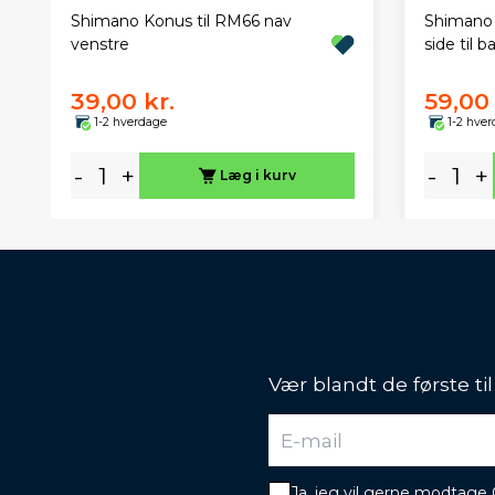
Shimano Konus til RM66 nav
Shimano 
venstre
side til b
39,00 kr.
59,00 
1-2 hverdage
1-2 hve
-
+
-
+
Læg i kurv
Vær blandt de første ti
Ja, jeg vil gerne modtage