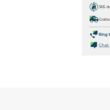
365 d
Gratis
Ring t
Chat