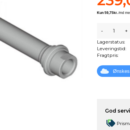
239,
-
+
Lagerstatus:
Leveringstid:
Fragtpris:
Ønskes
God servic
.
Prism