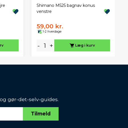
jre
Shimano M525 bagnav konus
venstre
59,00 kr.
1-2 hverdage
-
+
rv
Læg i kurv
 og gør-det-selv-guides.
Tilmeld