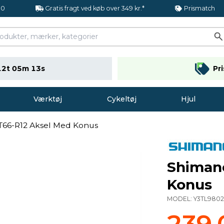
.0
Gratis fragt ved køb over 349 kr.*
Prismatch
12t 05m 13s
Pr
Værktøj
Cykeltøj
Hjul
66-R12 Aksel Med Konus
Shiman
Konus
MODEL:
Y3TL980