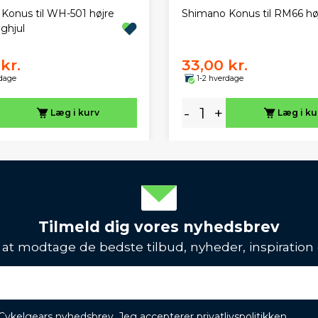
Konus til WH-501 højre
Shimano Konus til RM66 hø
aghjul
kr.
33,00 kr.
rdage
1-2 hverdage
-
+
Læg i kurv
Læg i ku
Tilmeld dig vores nyhedsbrev
l at modtage de bedste tilbud, nyheder, inspiration
 Cykelgears nyhedsbrev. Jeg accepterer
privatlivspolitikken
.