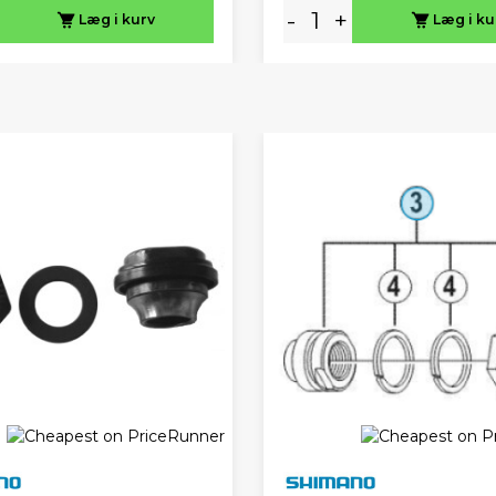
-
+
Læg i kurv
Læg i ku