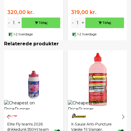
320,00 kr.
319,00 kr.
-
+
-
+
Tilføj
Tilføj
1-2 hverdage
1-2 hverdage
Relaterede produkter
X-Sauce Anti-Puncture
Elite Fly teams 2026
Væske Til Slanger,
drikkedunk 550ml team