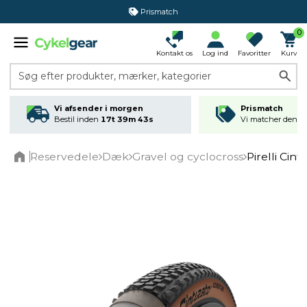
Prismatch
0
Kontakt os
Log ind
Favoritter
Kurv
Søg efter produkter, mærker, kategorier
Vi afsender i morgen
Prismatch
Bestil inden
17t 39m 43s
Vi matcher den lav
Reservedele
Dæk
Gravel og cyclocross
Pirelli Ci
Home