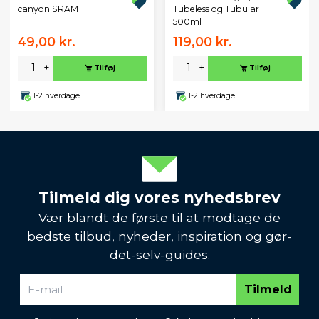
Tubeless og Tubular
canyon SRAM
500ml
49,00 kr.
119,00 kr.
-
+
-
+
Tilføj
Tilføj
1-2 hverdage
1-2 hverdage
Tilmeld dig vores nyhedsbrev
Vær blandt de første til at modtage de
bedste tilbud, nyheder, inspiration og gør-
det-selv-guides.
Tilmeld