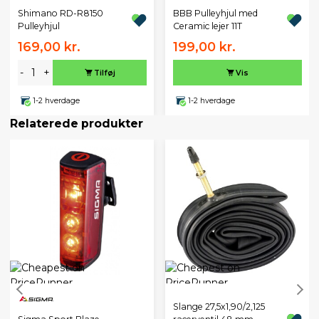
BBB Pulleyhjul med
Shimano RD-R8150
Ceramic lejer 11T
Pulleyhjul
169,00 kr.
199,00 kr.
-
+
Tilføj
Vis
1-2 hverdage
1-2 hverdage
Relaterede produkter
Slange 27,5x1,90/2,125