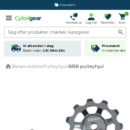
Prismatch
0
Kontakt os
Log ind
Favoritter
Kurv
Søg efter produkter, mærker, kategorier
Vi afsender i dag
Prismatch
Bestil inden
13t 36m 20s
Vi matcher den lav
Reservedele
Pulleyhjul
BBB pulleyhjul
Home