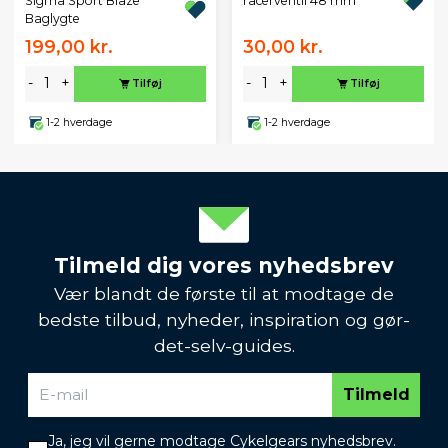
Sigma Sport Blaze
racerventil 48 mm
Baglygte
199,00 kr.
30,00 kr.
-
+
-
+
Tilføj
Tilføj
1-2 hverdage
1-2 hverdage
Tilmeld dig vores nyhedsbrev
Vær blandt de første til at modtage de
bedste tilbud, nyheder, inspiration og gør-
det-selv-guides.
Tilmeld
Ja, jeg vil gerne modtage Cykelgears nyhedsbrev.