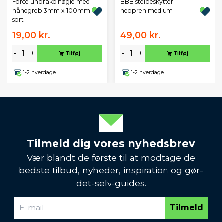
BBB stelbeskytter
Force unbrako nøgle med
neopren medium
håndgreb 3mm x 100mm
sort
19,00 kr.
49,00 kr.
-
+
-
+
Tilføj
Tilføj
1-2 hverdage
1-2 hverdage
Tilmeld dig vores nyhedsbrev
Vær blandt de første til at modtage de
bedste tilbud, nyheder, inspiration og gør-
det-selv-guides.
Tilmeld