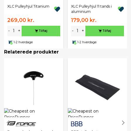
XLC Pulleyhjul Titanium
XLC Pulleyhjul 11 tands i
aluminium
269,00 kr.
179,00 kr.
-
+
-
+
Tilføj
Tilføj
1-2 hverdage
1-2 hverdage
Relaterede produkter