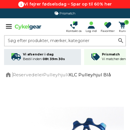
Vi fejrer fødselsdag – Spar op til 60% her
Prismatch
365 dages returret
0
Kontakt os
Log ind
Favoritter
Kurv
Søg efter produkter, mærker, kategorier
Vi afsender i dag
Prismatch
Bestil inden
08t 39m 30s
Vi matcher den lav
Reservedele
Pulleyhjul
XLC Pulleyhjul Blå
Home