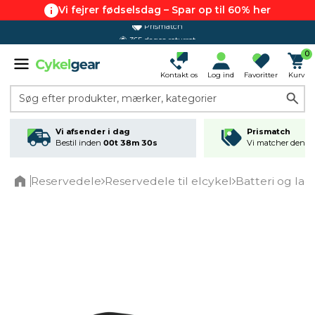
Vi fejrer fødselsdag – Spar op til 60% her
365 dages returret
0
Kontakt os
Log ind
Favoritter
Kurv
Søg efter produkter, mærker, kategorier
Vi afsender i dag
Prismatch
Bestil inden
00t 38m 30s
Vi matcher den lav
Reservedele
Reservedele til elcykel
Batteri og lad
Home