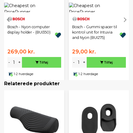
Bosch - Nyon computer
Bosch - Gummi spacer til
display holder - (BUI350)
kontrol unit for Intuvia
and Nyon (BUI275)
269,00 kr.
29,00 kr.
-
+
-
+
Tilføj
Tilføj
1-2 hverdage
1-2 hverdage
Relaterede produkter