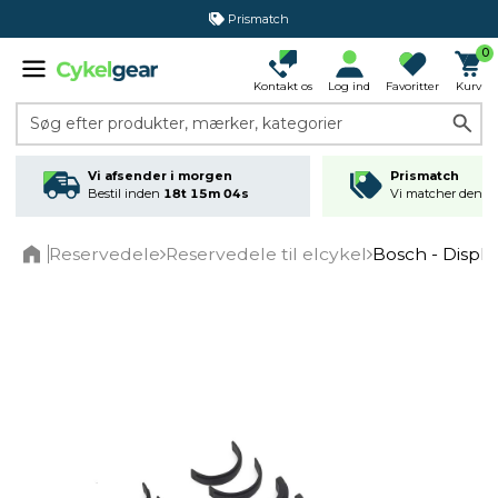
Prismatch
0
Kontakt os
Log ind
Favoritter
Kurv
Søg efter produkter, mærker, kategorier
Vi afsender i morgen
Prismatch
Bestil inden
18t 15m 04s
Vi matcher den lav
Reservedele
Reservedele til elcykel
Bosch - Displa
Home