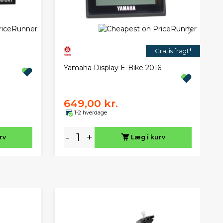
Gratis fragt*
Yamaha Display E-Bike 2016
649,00 kr.
1-2 hverdage
-
+
rv
Læg i kurv