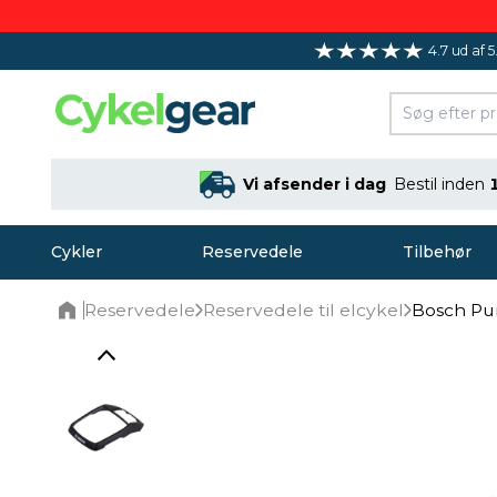
4.7 ud af 5
Vi afsender i dag
Bestil inden
Cykler
Reservedele
Tilbehør
Reservedele
Reservedele til elcykel
Bosch Pur
Home