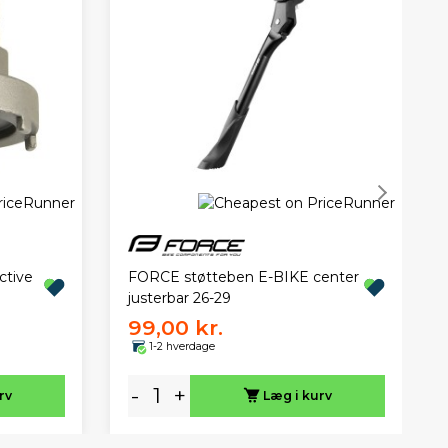
ctive
FORCE støtteben E-BIKE center
justerbar 26-29
99,00 kr.
1-2 hverdage
-
+
rv
Læg i kurv