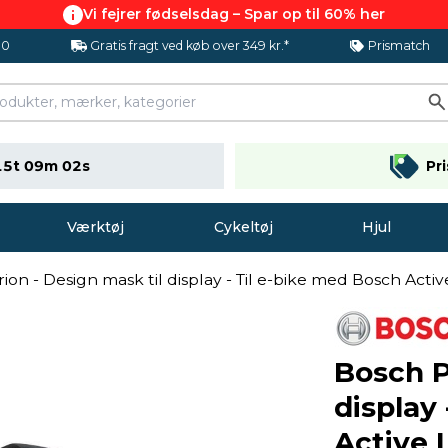
Vi fejrer fødselsdag – Spar op til 60% her
.0
Gratis fragt ved køb over 349 kr.*
Prismatch
15t 09m 01s
Pr
Værktøj
Cykeltøj
Hjul
ion - Design mask til display - Til e-bike med Bosch Activ
Bosch P
display
Active 