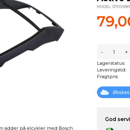
MODEL:
127001681
79,0
-
+
Lagerstatus:
Leveringstid:
Fragtpris:
Ønskes
God servic
m sidder på elcykler med Bosch