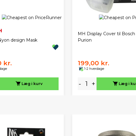
MH Display Cover til Bosch
Nyon design Mask
Purion
 kr.
199,00 kr.
rdage
1-2 hverdage
-
+
Læg i kurv
Læg i ku