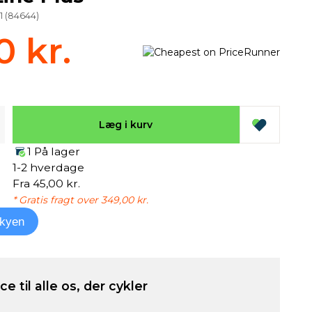
1
(
84644
)
0 kr.
Læg i kurv
1 På lager
1-2 hverdage
Fra 45,00 kr.
* Gratis fragt over 349,00 kr.
kyen
e til alle os, der cykler