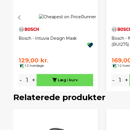
Bosch - Intuvia Design Mask
Bosch - 
(BUI275)
129,00 kr.
169,00
1-2 hverdage
1-2 hve
-
+
-
+
Læg i kurv
Relaterede produkter