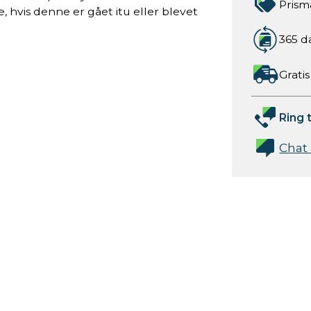
Prism
 hvis denne er gået itu eller blevet
365 d
Gratis
Ring t
Chat