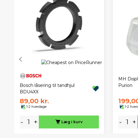
MH Displ
Bosch låsering til tandhjul
Purion
BDU4XX
89,00 kr.
199,00
1-2 hverdage
1-2 hve
-
+
-
+
Læg i kurv