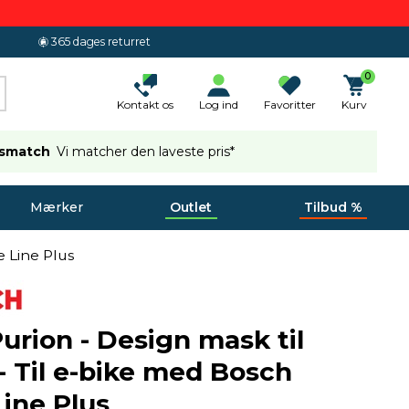
365 dages returret
0
Kontakt os
Log ind
Favoritter
Kurv
ismatch
Vi matcher den laveste pris*
Mærker
Outlet
Tilbud %
e Line Plus
urion - Design mask til
 - Til e-bike med Bosch
Line Plus