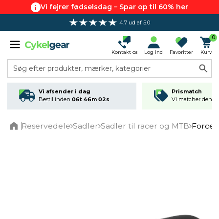
Vi fejrer fødselsdag – Spar op til 60% her
4.7 ud af 5.0
0
Kontakt os
Log ind
Favoritter
Kurv
Søg efter produkter, mærker, kategorier
Vi afsender i dag
Prismatch
Bestil inden
06t 46m 02s
Vi matcher den lav
Reservedele
Sadler
Sadler til racer og MTB
Force 
Home