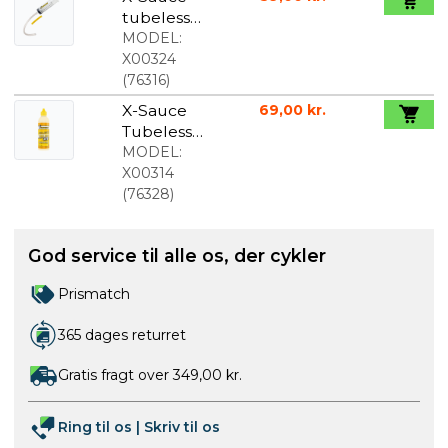
tubeless
inyector
MODEL:
X00324
(
76316
)
X-Sauce
69,00 kr.
Tubeless
Væske
MODEL:
200ml MTB
X00314
(
76328
)
God service til alle os, der cykler
Prismatch
365 dages returret
Gratis fragt over 349,00 kr.
Ring til os
|
Skriv til os