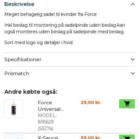
Beskrivelse
Meget behagelig sadel til kvinder fra Force
Inkl beslag til montering på sadelpinde uden beslag kan
også monteres uden beslag på sadelpinde med beslag.
Sort med logo og detaljer i hvid
Specifikationer
Prismatch
Andre købte også:
Force
29,00 kr.
Universal
Olie i flaske
MODEL:
80 ml
895629
(
53276
)
X-Sauce
59,00 kr.