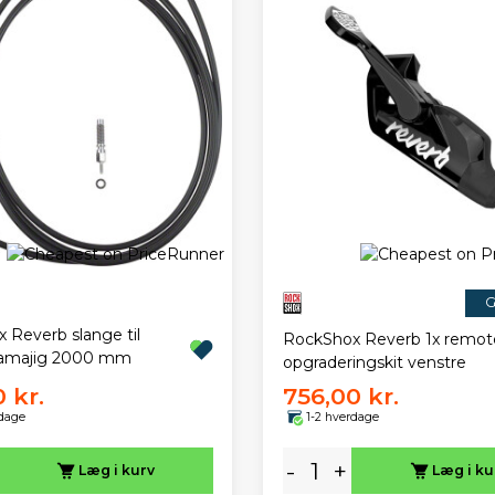
G
 Reverb slange til
RockShox Reverb 1x remot
amajig 2000 mm
opgraderingskit venstre
 kr.
756,00 kr.
rdage
1-2 hverdage
-
+
Læg i kurv
Læg i ku