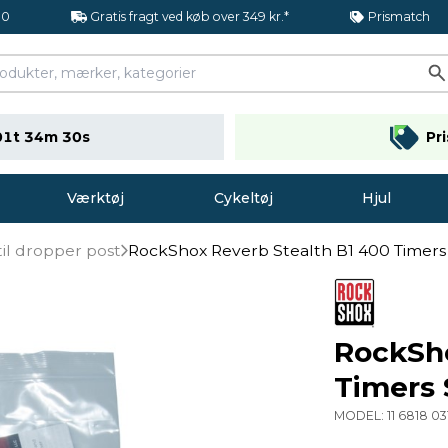
.0
Gratis fragt ved køb over 349 kr.*
Prismatch
01t 34m 30s
Pr
Værktøj
Cykeltøj
Hjul
til dropper post
RockShox Reverb Stealth B1 400 Timers 
RockSho
Timers 
MODEL:
11 6818 03