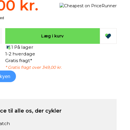
00 kr.
Læg i kurv
1 På lager
1-2 hverdage
Gratis fragt*
* Gratis fragt over 349,00 kr.
kyen
e til alle os, der cykler
atch