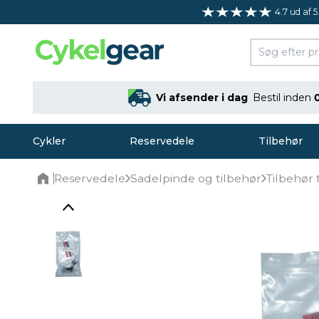
4.7 ud af 5
Vi afsender i dag
Bestil inden
Cykler
Reservedele
Tilbehør
Reservedele
Sadelpinde og tilbehør
Tilbehør 
Home