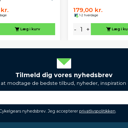
b
kr.
179,00 kr.
rdage
1-2 hverdage
-
+
Læg i kurv
Læg i ku
Tilmeld dig vores nyhedsbrev
l at modtage de bedste tilbud, nyheder, inspiration
 Cykelgears nyhedsbrev. Jeg accepterer
privatlivspolitikken
.