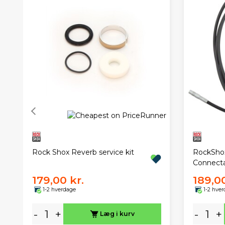
Rock Shox Reverb service kit
RockShox
Connect
179,00 kr.
189,00
1-2 hverdage
1-2 hve
-
+
-
+
Læg i kurv