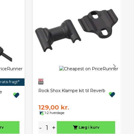
ratis fragt*
Rock Shox Klampe kit til Reverb
e
129,00 kr.
1-2 hverdage
-
+
rv
Læg i kurv