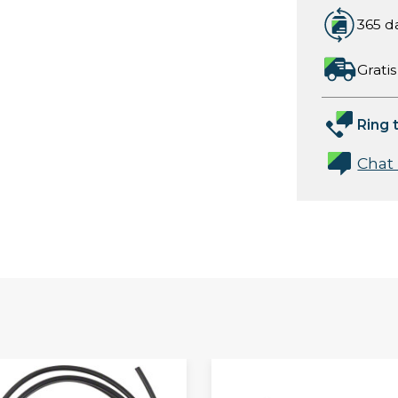
365 d
Gratis
Ring t
Chat