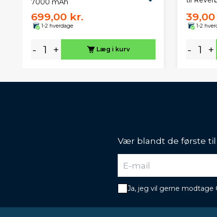
til Rever
7000 mAh
699,00 kr.
39,00 
1-2 hverdage
1-2 hve
-
+
-
+
Læg i kurv
Vær blandt de første ti
Ja, jeg vil gerne modtage