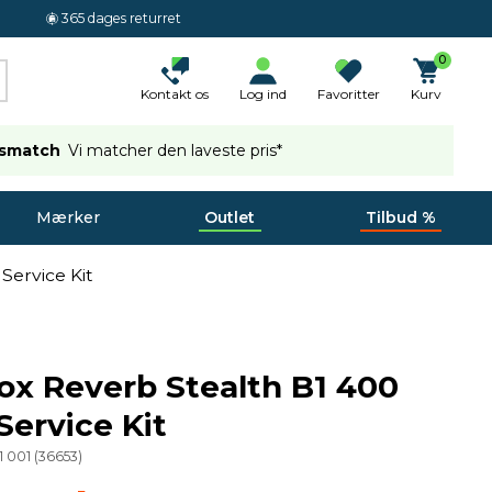
365 dages returret
0
Kontakt os
Log ind
Favoritter
Kurv
ismatch
Vi matcher den laveste pris*
Mærker
Outlet
Tilbud %
Service Kit
x Reverb Stealth B1 400
Service Kit
1 001
(
36653
)