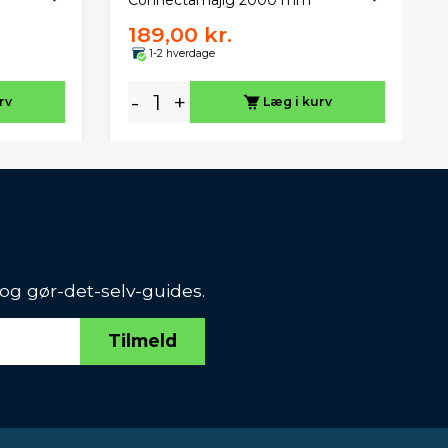
Connectamajig 2000 mm
189,00 kr.
1-2 hverdage
-
+
rv
Læg i kurv
 og gør-det-selv-guides.
Tilmeld