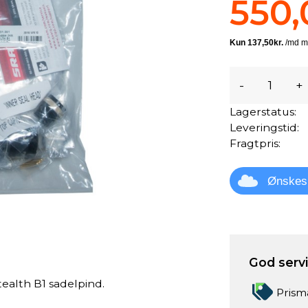
550,
-
+
Lagerstatus:
Leveringstid:
Fragtpris:
Ønskes
God servic
Stealth B1 sadelpind.
Prism