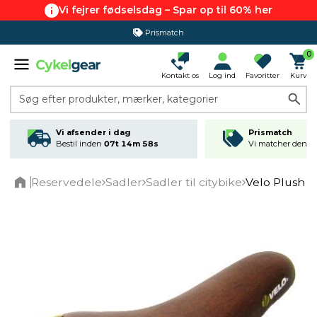
Vi fejrer fødselsdag – Spar op til 60% her
Prismatch
0
Kontakt os
Log ind
Favoritter
Kurv
Søg efter produkter, mærker, kategorier
Vi afsender i dag
Prismatch
Bestil inden
07t 14m 57s
Vi matcher den lav
Reservedele
Sadler
Sadler til citybike
Velo Plush S
Home