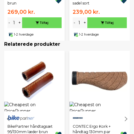
brun
sadel sort
269,00 kr.
239,00 kr.
-
+
-
+
Tilføj
Tilføj
1-2 hverdage
1-2 hverdage
Relaterede produkter
BikePartner håndtagsæt
CONTEC Ergo Kork +
95/130mm læder brun
håndtag 130mm par