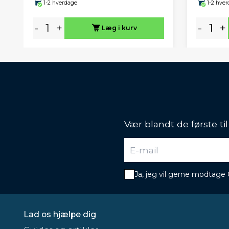
1-2 hverdage
1-2 hve
-
+
-
+
Læg i kurv
Vær blandt de første ti
Ja, jeg vil gerne modtage
Lad os hjælpe dig