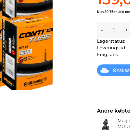
-
+
Lagerstatus:
Leveringstid:
Fragtpris:
Ønskes
Andre købte
Magic
MODE