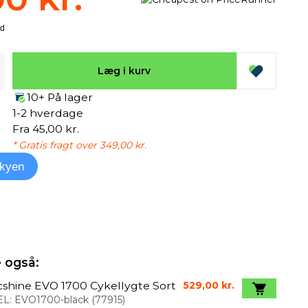
Læg i kurv
10+ På lager
1-2 hverdage
Fra 45,00 kr.
* Gratis fragt over 349,00 kr.
kyen
 også:
shine EVO 1700 Cykellygte Sort
529,00 kr.
L:
EVO1700-black
(
77915
)