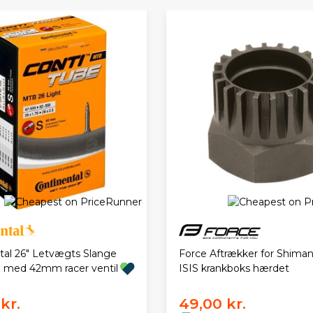
tal 26" Letvægts Slange
Force Aftrækker for Shima
9 med 42mm racer ventil
ISIS krankboks hærdet
kr.
49,00 kr.