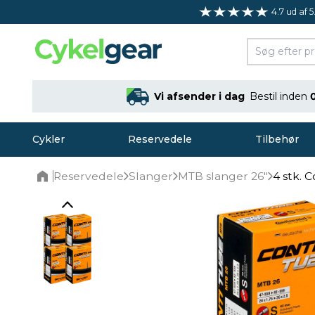
4.7 ud af 5
Vi afsender i dag
Bestil inden
Cykler
Reservedele
Tilbehør
Reservedele
Slanger
MTB slanger 26"
4 stk. 
Home