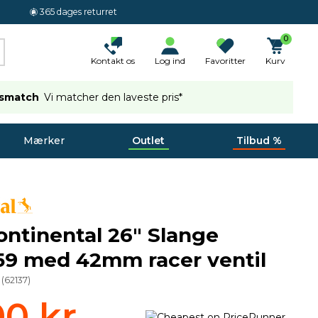
365 dages returret
0
Kontakt os
Log ind
Favoritter
Kurv
ismatch
Vi matcher den laveste pris*
Mærker
Outlet
Tilbud %
Continental 26" Slange
59 med 42mm racer ventil
(
62137
)
00 kr.