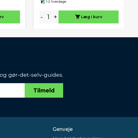
1-2 hverdage
-
+
rv
Læg i kurv
 og gør-det-selv-guides.
Tilmeld
Genveje