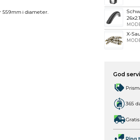
Schw
er 559mm i diameter.
26x2.
MODE
X-Sau
MODE
God servic
Prism
365 d
Gratis
Ring t