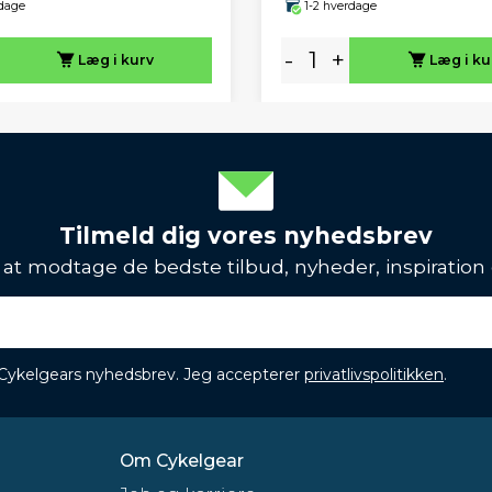
rdage
1-2 hverdage
-
+
Læg i kurv
Læg i ku
Tilmeld dig vores nyhedsbrev
l at modtage de bedste tilbud, nyheder, inspiration
 Cykelgears nyhedsbrev. Jeg accepterer
privatlivspolitikken
.
Om Cykelgear