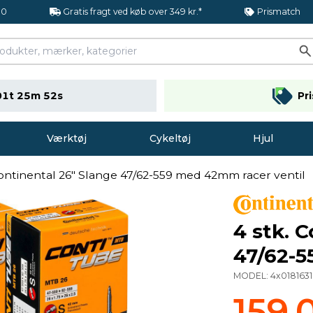
.0
Gratis fragt ved køb over 349 kr.*
Prismatch
01t 25m 51s
Pr
Værktøj
Cykeltøj
Hjul
Continental 26" Slange 47/62-559 med 42mm racer ventil
4 stk. 
47/62-5
MODEL:
4x0181631
159,