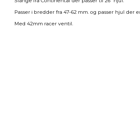
Slange fra Continental der passer til 26" hjul.
Passer i bredder fra 47-62 mm. og passer hjul der 
Med 42mm racer ventil.