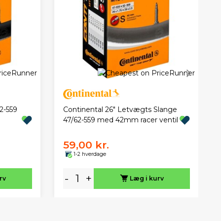
2-559
Continental 26" Letvægts Slange
47/62-559 med 42mm racer ventil
59,00 kr.
1-2 hverdage
-
+
rv
Læg i kurv