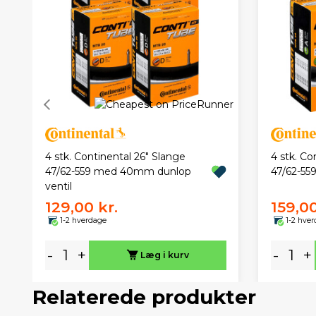
4 stk. Continental 26" Slange
4 stk. Co
47/62-559 med 40mm dunlop
47/62-55
ventil
129,00 kr.
159,00
1-2 hverdage
1-2 hve
-
+
-
+
Læg i kurv
Relaterede produkter