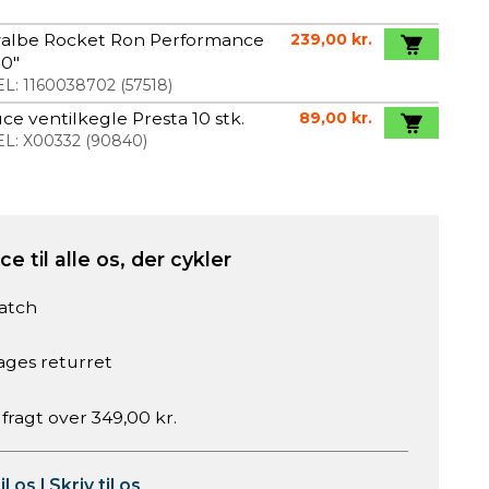
albe Rocket Ron Performance
239,00 kr.
10"
L:
1160038702
(
57518
)
ce ventilkegle Presta 10 stk.
89,00 kr.
L:
X00332
(
90840
)
e til alle os, der cykler
atch
ages returret
 fragt over 349,00 kr.
il os
|
Skriv til os