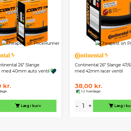
ntinental 26" Slange
Continental 26" Slange 47/6
9 med 40mm auto ventil
med 42mm racer ventil
 kr.
38,00 kr.
rdage
1-2 hverdage
-
+
Læg i kurv
Læg i ku