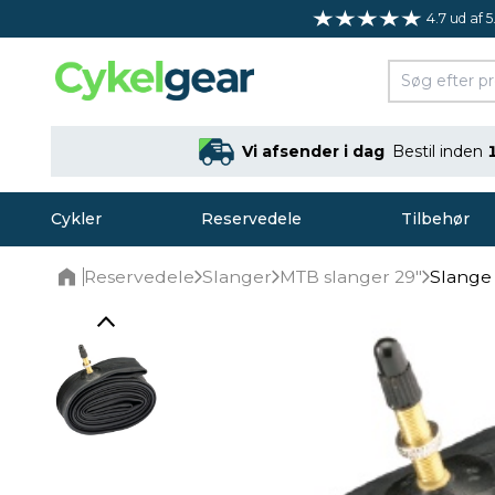
4.7 ud af 5
Vi afsender i dag
Bestil inden
Cykler
Reservedele
Tilbehør
Reservedele
Slanger
MTB slanger 29"
Slange 
Home