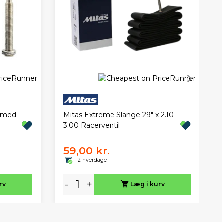
5 med
Mitas Extreme Slange 29" x 2.10-
3.00 Racerventil
59,00 kr.
1-2 hverdage
-
+
rv
Læg i kurv