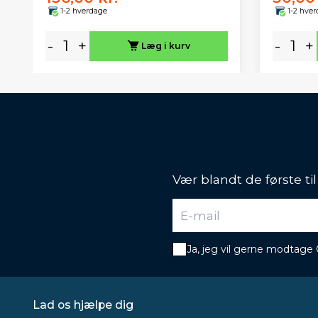
1-2 hverdage
1-2 hve
-
+
-
+
Læg i kurv
Vær blandt de første ti
Ja, jeg vil gerne modtage
Lad os hjælpe dig