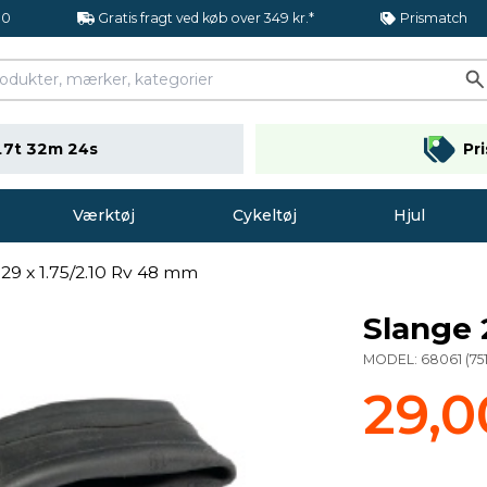
.0
Gratis fragt ved køb over 349 kr.*
Prismatch
17t 32m 23s
Pr
Værktøj
Cykeltøj
Hjul
29 x 1.75/2.10 Rv 48 mm
Slange 
MODEL:
68061
(
75
29,0