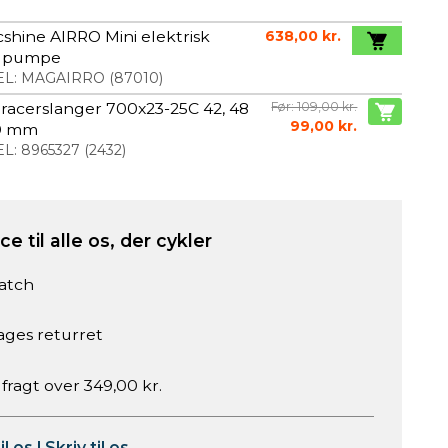
shine AIRRO Mini elektrisk
638,00 kr.
lpumpe
L:
MAGAIRRO
(
87010
)
. racerslanger 700x23-25C 42, 48
Før: 109,00 kr.
99,00 kr.
0 mm
L:
8965327
(
2432
)
e til alle os, der cykler
atch
ages returret
 fragt over 349,00 kr.
il os
|
Skriv til os