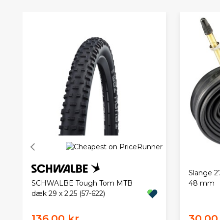
Slange 27
SCHWALBE Tough Tom MTB
48 mm
dæk 29 x 2,25 (57-622)
136,00 kr.
30,00 