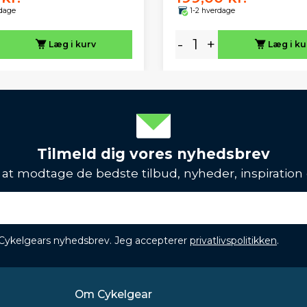
rdage
1-2 hverdage
-
+
Læg i kurv
Læg i ku
Tilmeld dig vores nyhedsbrev
l at modtage de bedste tilbud, nyheder, inspiration
 Cykelgears nyhedsbrev. Jeg accepterer
privatlivspolitikken
.
Om Cykelgear