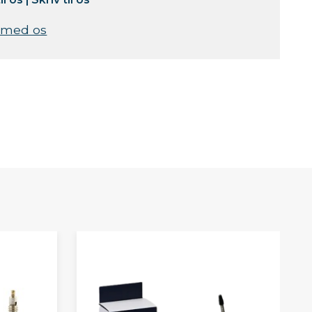
 med os
S