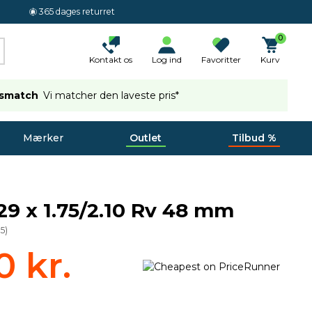
365 dages returret
0
Kontakt os
Log ind
Favoritter
Kurv
ismatch
Vi matcher den laveste pris*
Mærker
Outlet
Tilbud %
29 x 1.75/2.10 Rv 48 mm
15
)
0 kr.