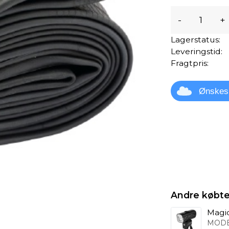
-
+
Lagerstatus:
Leveringstid:
Fragtpris:
Ønskes
Andre købte
Magic
MODE