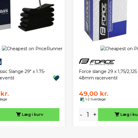
ssic Slange 29" x 1.75-
Force slange 29 x 1,75/2,12
eventil
48mm racerventil
kr.
49,00 kr.
rdage
1-2 hverdage
-
+
Læg i kurv
Læg i ku