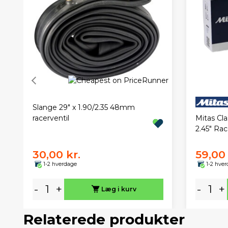
Slange 29" x 1.90/2.35 48mm
Mitas Cla
racerventil
2.45" Rac
30,00 kr.
59,00 
1-2 hverdage
1-2 hve
-
+
-
+
Læg i kurv
Relaterede produkter