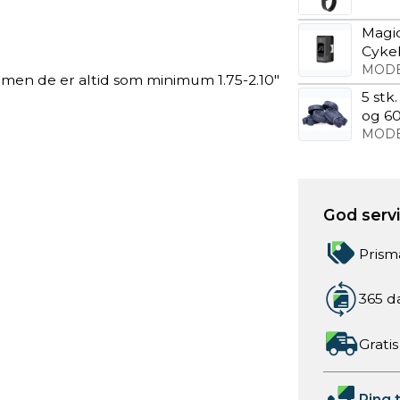
Magic
Cyke
MODE
, men de er altid som minimum 1.75-2.10"
5 stk
og 6
MODE
God servic
Prism
365 d
Gratis
Ring t