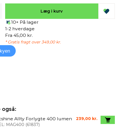
Læg i kurv
10+ På lager
1-2 hverdage
Fra 45,00 kr.
* Gratis fragt over 349,00 kr.
kyen
 også:
shine Allty Forlygte 400 lumen
239,00 kr.
L:
MAG400
(
61837
)