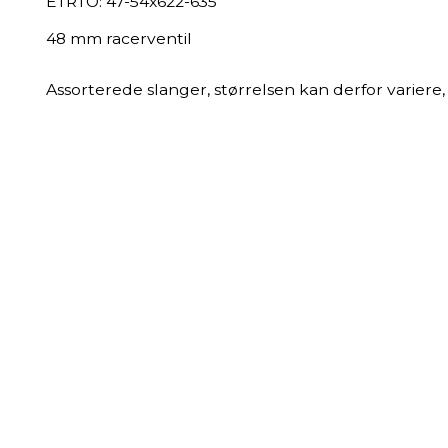
ETRTO: 47-54x622-635
48 mm racerventil
Assorterede slanger, størrelsen kan derfor variere