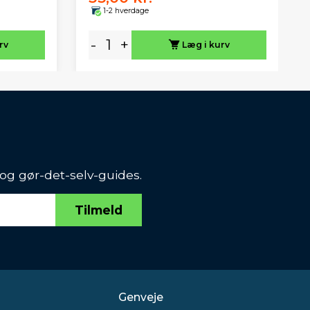
1-2 hverdage
-
+
rv
Læg i kurv
 og gør-det-selv-guides.
Tilmeld
Genveje