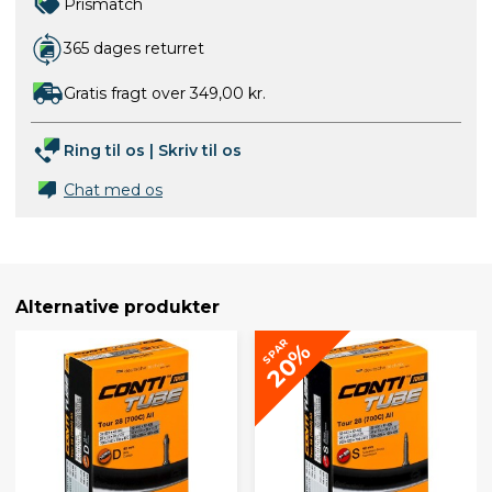
Prismatch
365 dages returret
Gratis fragt over 349,00 kr.
Ring til os
|
Skriv til os
Chat med os
Alternative produkter
SPAR
20%