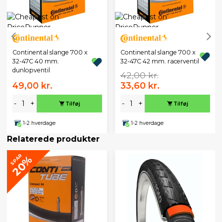
Continental slange 700 x
Continental slange 700 x
32-47C 40 mm.
32-47C 42 mm. racerventil
dunlopventil
42,00 kr.
49,00 kr.
33,60 kr.
-
+
-
+
Tilføj
Tilføj
1-2 hverdage
1-2 hverdage
Relaterede produkter
SPAR
20%