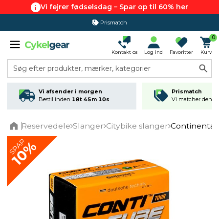
Vi fejrer fødselsdag – Spar op til 60% her
Prismatch
365 dages returret
0
Kontakt os
Log ind
Favoritter
Kurv
Søg efter produkter, mærker, kategorier
Vi afsender i morgen
Prismatch
Bestil inden
18t 45m 09s
Vi matcher den lav
Reservedele
Slanger
Citybike slanger
Continental
Home
SPAR
10%