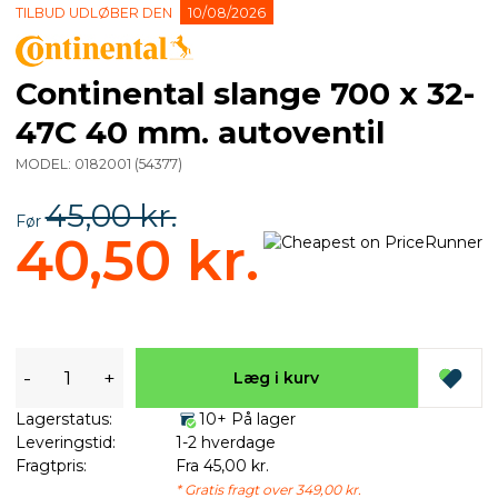
TILBUD UDLØBER DEN
10/08/2026
Continental slange 700 x 32-
47C 40 mm. autoventil
MODEL:
0182001
(
54377
)
45,00 kr.
Før
40,50 kr.
-
+
Læg i kurv
Lagerstatus:
10+ På lager
Leveringstid:
1-2 hverdage
Fragtpris:
Fra 45,00 kr.
* Gratis fragt over 349,00 kr.