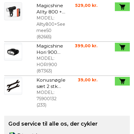
Magicshine
529,00 kr.
Allty 800 +
Seemee 50
MODEL:
lygtesæt
Allty800+See
mee50
(
82665
)
Magicshine
399,00 kr.
Hori 900
forlygte
MODEL:
900 Lumen
HORI900
(
87363
)
Konusnøgle
39,00 kr.
sæt 2 stk
13/14/15/16m
MODEL:
m
75900132
(
233
)
God service til alle os, der cykler