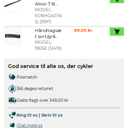
Alivio 7-8
speed
MODEL:
kæde HG40
ECNHG40116
Q
(
3597
)
Håndtagsæ
69,00 kr.
t sort/grå
med lock
MODEL:
38263
(
12419
)
God service til alle os, der cykler
Prismatch
365 dages returret
Gratis fragt over 349,00 kr.
Ring til os
|
Skriv til os
Chat med os