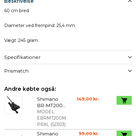
Beskrivelse
60 cm bred.
Diameter ved frempind: 25,4 mm.
Vægt :245 gram.
Specifikationer
Prismatch
Andre købte også:
Shimano
149,00 kr.
BR-MT200
Bremsekali
MODEL:
ber For/Bag
EBRMT200M
PRXL
(
52303
)
Shimano
99,00 kr.