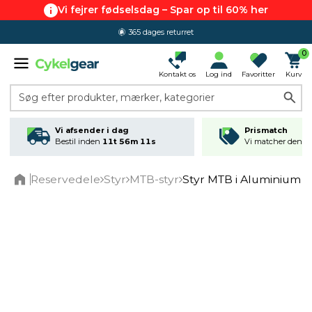
Vi fejrer fødselsdag – Spar op til 60% her
365 dages returret
0
Kontakt os
Log ind
Favoritter
Kurv
Søg efter produkter, mærker, kategorier
Vi afsender i dag
Prismatch
Bestil inden
11t 56m 11s
Vi matcher den lav
Reservedele
Styr
MTB-styr
Styr MTB i Aluminium S
Home