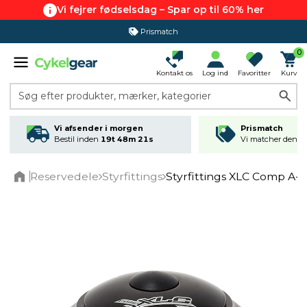
Vi fejrer fødselsdag – Spar op til 60% her
Prismatch
0
Kontakt os
Log ind
Favoritter
Kurv
Søg efter produkter, mærker, kategorier
Vi afsender i morgen
Prismatch
Bestil inden
19t 48m 21s
Vi matcher den lav
Reservedele
Styrfittings
Styrfittings XLC Comp A-H
Home