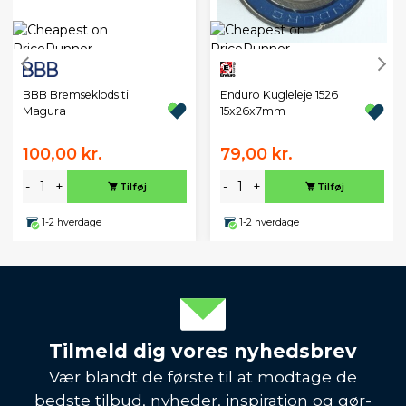
BBB Bremseklods til
Enduro Kugleleje 1526
Magura
15x26x7mm
100,00 kr.
79,00 kr.
-
+
-
+
Tilføj
Tilføj
1-2 hverdage
1-2 hverdage
Tilmeld dig vores nyhedsbrev
Vær blandt de første til at modtage de
bedste tilbud, nyheder, inspiration og gør-