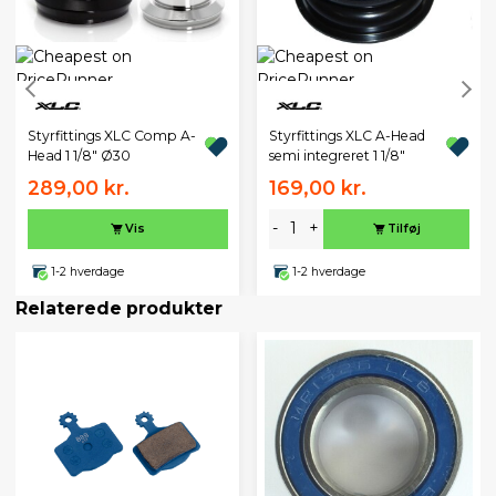
Styrfittings XLC Comp A-
Styrfittings XLC A-Head
Head 1 1/8" Ø30
semi integreret 1 1/8"
289,00 kr.
169,00 kr.
-
+
Vis
Tilføj
1-2 hverdage
1-2 hverdage
Relaterede produkter