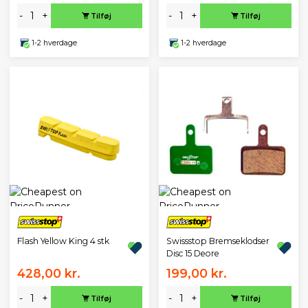
-
+
-
+
Tilføj
Tilføj
1-2 hverdage
1-2 hverdage
Flash Yellow King 4 stk
Swissstop Bremseklodser
Disc 15 Deore
428,00 kr.
199,00 kr.
-
+
-
+
Tilføj
Tilføj