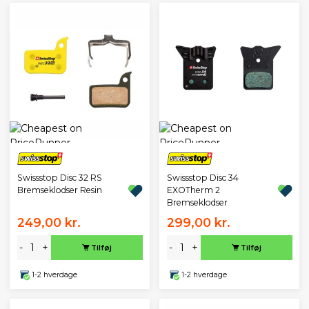
Swissstop Disc 32 RS
Swissstop Disc 34
Bremseklodser Resin
EXOTherm 2
Bremseklodser
249,00 kr.
299,00 kr.
-
+
-
+
Tilføj
Tilføj
1-2 hverdage
1-2 hverdage