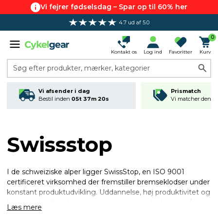
Vi fejrer fødselsdag – Spar op til 60% her
4.7 ud af 5.0
0
Kontakt os
Log ind
Favoritter
Kurv
Søg efter produkter, mærker, kategorier
Vi afsender i dag
Prismatch
Bestil inden
05t 37m 19s
Vi matcher den lav
Swissstop
I de schweiziske alper ligger SwissStop, en ISO 9001
certificeret virksomhed der fremstiller bremseklodser under
konstant produktudvikling. Uddannelse, høj produktivitet og
konstant kvalitetskontrol er en vigtig del af arbejdet på
Læs mere
fabrikken, for at sikre fortsat succes og fremtid på det