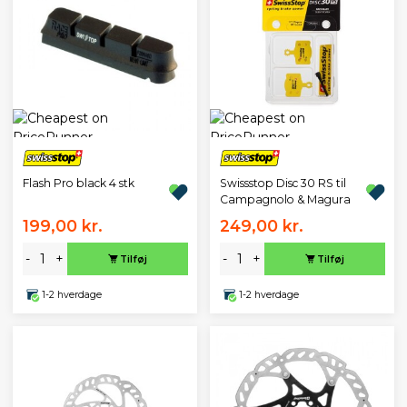
Flash Pro black 4 stk
Swissstop Disc 30 RS til
Campagnolo & Magura
199,00 kr.
249,00 kr.
-
+
-
+
Tilføj
Tilføj
1-2 hverdage
1-2 hverdage