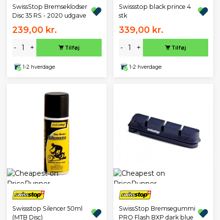
SwissStop Bremseklodser
Swissstop black prince 4
Disc 35 RS - 2020 udgave
stk
239,00 kr.
339,00 kr.
-
+
-
+
Tilføj
Tilføj
1-2 hverdage
1-2 hverdage
Swissstop Silencer 50ml
SwissStop Bremsegummi
(MTB Disc)
PRO Flash BXP dark blue