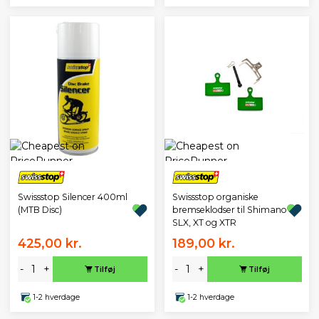
Swissstop Silencer 400ml
Swissstop organiske
(MTB Disc)
bremseklodser til Shimano
SLX, XT og XTR
425,00 kr.
189,00 kr.
-
+
-
+
Tilføj
Tilføj
1-2 hverdage
1-2 hverdage