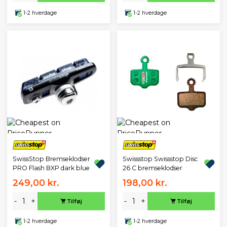
1-2 hverdage
1-2 hverdage
SwissStop Bremseklodser
Swissstop Swissstop Disc
PRO Flash BXP dark blue
26 C bremseklodser
249,00 kr.
198,00 kr.
-
+
-
+
Tilføj
Tilføj
1-2 hverdage
1-2 hverdage