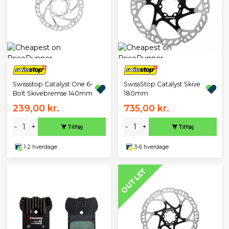
Swissstop Catalyst One 6-
SwissStop Catalyst Skive
Bolt Skivebremse 140mm
180mm
239,00 kr.
735,00 kr.
-
+
-
+
Tilføj
Tilføj
1-2 hverdage
3-6 hverdage
OUTLET