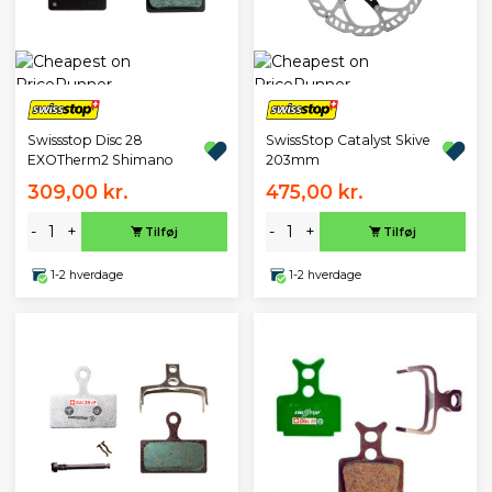
Swissstop Disc 28
SwissStop Catalyst Skive
EXOTherm2 Shimano
203mm
309,00 kr.
475,00 kr.
-
+
-
+
Tilføj
Tilføj
1-2 hverdage
1-2 hverdage