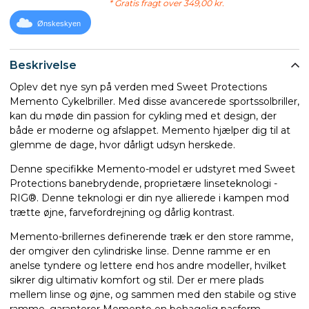
* Gratis fragt over 349,00 kr.
Ønskeskyen
Beskrivelse
Oplev det nye syn på verden med Sweet Protections
Memento Cykelbriller. Med disse avancerede sportssolbriller,
kan du møde din passion for cykling med et design, der
både er moderne og afslappet. Memento hjælper dig til at
glemme de dage, hvor dårligt udsyn herskede.
Denne specifikke Memento-model er udstyret med Sweet
Protections banebrydende, proprietære linseteknologi -
RIG®. Denne teknologi er din nye allierede i kampen mod
trætte øjne, farvefordrejning og dårlig kontrast.
Memento-brillernes definerende træk er den store ramme,
der omgiver den cylindriske linse. Denne ramme er en
anelse tyndere og lettere end hos andre modeller, hvilket
sikrer dig ultimativ komfort og stil. Der er mere plads
mellem linse og øjne, og sammen med den stabile og stive