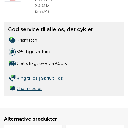
Væske Til
X00312
Slanger,
(
56324
)
Tubeless og
Tubular
God service til alle os, der cykler
500ml
Prismatch
365 dages returret
Gratis fragt over 349,00 kr.
Ring til os
|
Skriv til os
Chat med os
Alternative produkter