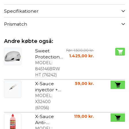
Specifikationer
Prismatch
Andre købte også:
Sweet
Før: 1.500,00 kr.
1.425,00 kr.
Protection
Falconer
MODEL:
Aero 2Vi
845146BRW
MIPS
HT
(
76242
)
cykelhjelm
X-Sauce
59,00 kr.
Bronco
inyector +
White
X-tube
MODEL:
X32400
(
61056
)
X-Sauce
119,00 kr.
Anti-
Puncture
MODEL: