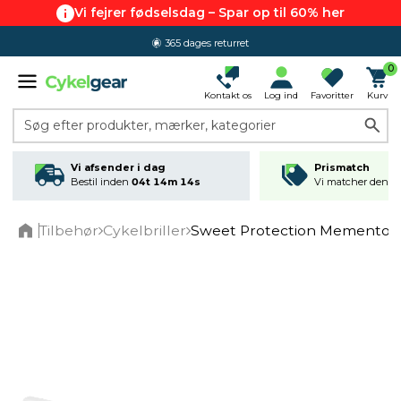
Vi fejrer fødselsdag – Spar op til 60% her
365 dages returret
0
Kontakt os
Log ind
Favoritter
Kurv
Søg efter produkter, mærker, kategorier
Vi afsender i dag
Prismatch
Bestil inden
04t 14m 14s
Vi matcher den lav
Tilbehør
Cykelbriller
Sweet Protection Memento Ri
Home