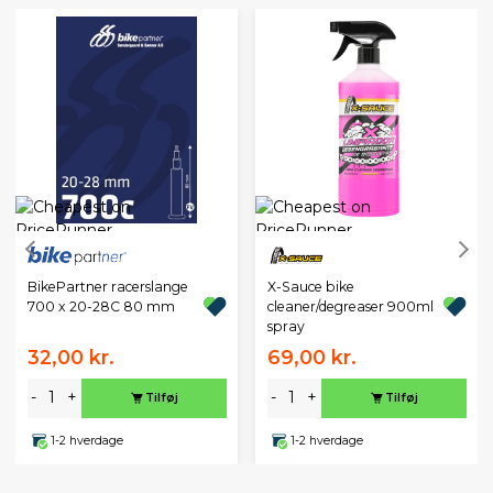
BikePartner racerslange
X-Sauce bike
700 x 20-28C 80 mm
cleaner/degreaser 900ml
spray
32,00 kr.
69,00 kr.
-
+
-
+
Tilføj
Tilføj
1-2 hverdage
1-2 hverdage