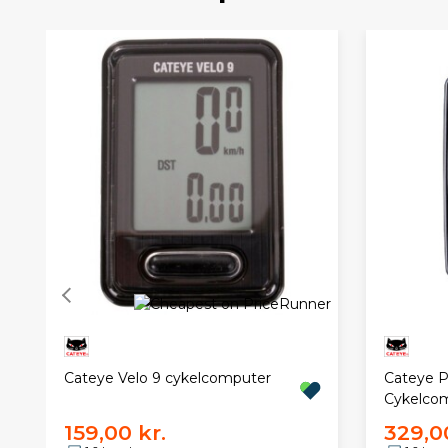
Cateye Velo 9 cykelcomputer
Cateye 
Cykelco
159,00 kr.
329,00