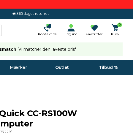
365 dages returret
0
Kontakt os
Log ind
Favoritter
Kurv
ismatch
Vi matcher den laveste pris*
Mærker
Outlet
Tilbud %
 Quick CC-RS100W
omputer
(
37228
)