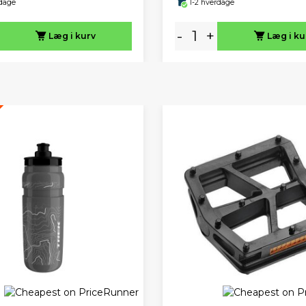
rdage
1-2 hverdage
-
+
Læg i kurv
Læg i ku