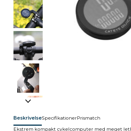
Beskrivelse
Specifikationer
Prismatch
Ekstrem kompakt cykelcomputer med meget letlæs