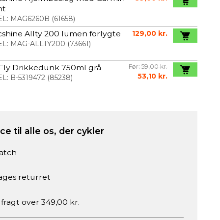
nt
L:
MAG6260B
(
61658
)
shine Allty 200 lumen forlygte
129,00 kr.
L:
MAG-ALLTY200
(
73661
)
Fly Drikkedunk 750ml grå
Før: 59,00 kr.
53,10 kr.
L:
B-5319472
(
85238
)
e til alle os, der cykler
atch
ages returret
 fragt over 349,00 kr.