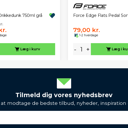
Force Edge Flats Pedal Sor
 Drikkedunk 750ml grå
r.
kr.
79,00 kr.
rdage
1-2 hverdage
-
+
Læg i kurv
Læg i ku
Tilmeld dig vores nyhedsbrev
l at modtage de bedste tilbud, nyheder, inspiration