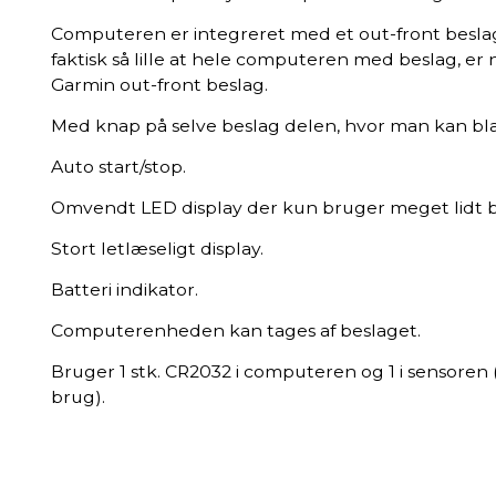
Computeren er integreret med et out-front besla
faktisk så lille at hele computeren med beslag, e
Garmin out-front beslag.
Med knap på selve beslag delen, hvor man kan blad
Auto start/stop.
Omvendt LED display der kun bruger meget lidt ba
Stort letlæseligt display.
Batteri indikator.
Computerenheden kan tages af beslaget.
Bruger 1 stk. CR2032 i computeren og 1 i sensoren (
brug).