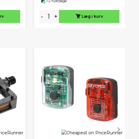
1-2 hverdage
-
+
rv
Læg i kurv