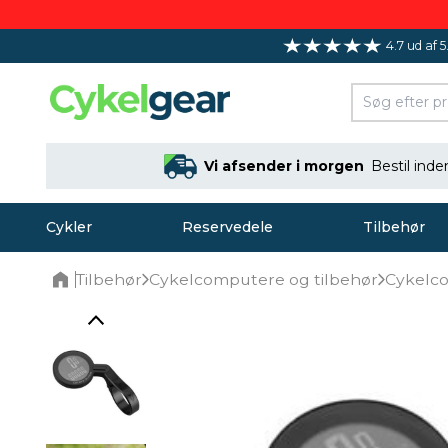
4.7 ud af 5
Vi afsender i morgen
Bestil ind
Cykler
Reservedele
Tilbehør
Tilbehør
Cykelcomputere og tilbehør
Cykelc
Home