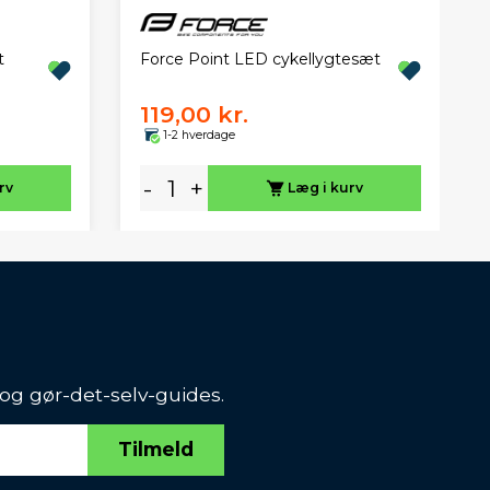
t
Force Point LED cykellygtesæt
119,00 kr.
1-2 hverdage
-
+
rv
Læg i kurv
 og gør-det-selv-guides.
Tilmeld