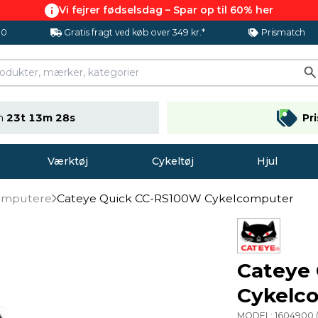
Vi fejrer fødselsdag – Spar op til 60% her
.0
Gratis fragt ved køb over 349 kr.*
Prismatch
en
23t 13m 27s
Pr
Værktøj
Cykeltøj
Hjul
omputere
Cateye Quick CC-RS100W Cykelcomputer
Cateye
Cykelc
MODEL:
1604900