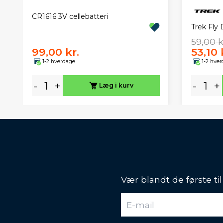
CR1616 3V cellebatteri
Trek Fly
59,00 k
99,00 kr.
53,10 
1-2 hverdage
1-2 hve
-
+
-
+
Læg i kurv
Vær blandt de første ti