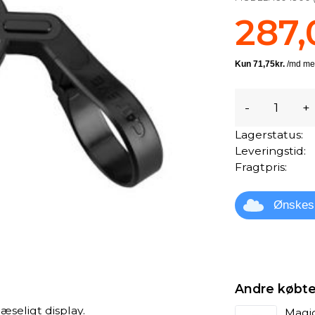
287,
-
+
Lagerstatus:
Leveringstid:
Fragtpris:
Ønskes
Andre købte
eligt display.
Magi