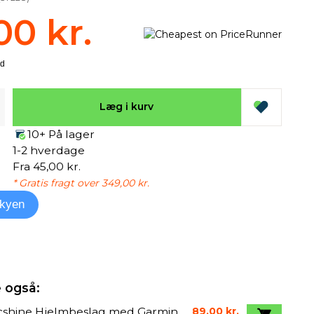
00 kr.
Læg i kurv
10+ På lager
1-2 hverdage
Fra 45,00 kr.
* Gratis fragt over 349,00 kr.
kyen
 også:
cshine Hjelmbeslag med Garmin
89,00 kr.