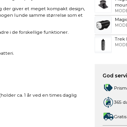
mou
g der giver et meget kompakt design,
MODE
r nogen lunde samme størrelse som et
Magic
MODE
re i de forskellige funktioner.
Trek 
MODE
tteri.
God servic
Prism
holder ca. 1 år ved en times daglig
365 d
Gratis