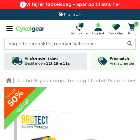
Vi fejrer fødselsdag – Spar op til 60% her
Prismatch
0
Kontakt os
Log ind
Favoritter
Kurv
Søg efter produkter, mærker, kategorier
Vi afsender i dag
Prismatch
Bestil inden
12t 29m 10s
Vi matcher den lav
Tilbehør
Cykelcomputere og tilbehør
Skærmbesky
Home
SPAR
50%
OUTLET