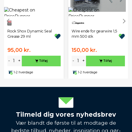
Wire ende for gearwire 1,5
Rock Shox Dynamic Seal
mm 500 stk
Grease 29 ml
95,00 kr.
150,00 kr.
-
+
-
+
Tilføj
Tilføj
1-2 hverdage
1-2 hverdage
Tilmeld dig vores nyhedsbrev
Vær blandt de første til at modtage de
bedste tilbud, nyheder, inspiration og gør-