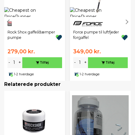
Rock Shox gaffel/dæmper
Force pumpe til luftfjeder
pumpe
forgaffel
279,00 kr.
349,00 kr.
-
+
-
+
Tilføj
Tilføj
1-2 hverdage
1-2 hverdage
Relaterede produkter