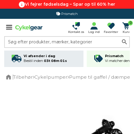
Vi fejrer fødselsdag – Spar op til 60% her
Prismatch
0
Kontakt os
Log ind
Favoritter
Kurv
Søg efter produkter, mærker, kategorier
Vi afsender i dag
Prismatch
Bestil inden
03t 08m 01s
Vi matcher den lav
Tilbehør
Cykelpumper
Pumpe til gaffel / dæmper
Home