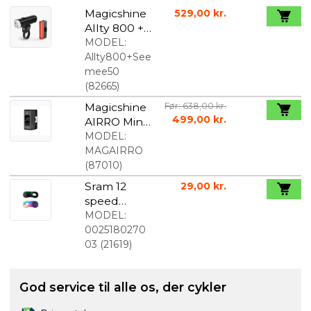
Magicshine
529,00 kr.
Allty 800 +
Seemee 50
MODEL:
lygtesæt
Allty800+See
mee50
(
82665
)
Magicshine
Før: 638,00 kr.
499,00 kr.
AIRRO Mini
elektrisk
MODEL:
Cykelpump
MAGAIRRO
e
(
87010
)
Sram 12
29,00 kr.
speed
powerlock
MODEL:
samleled 1
0025180270
stk
03
(
21619
)
God service til alle os, der cykler