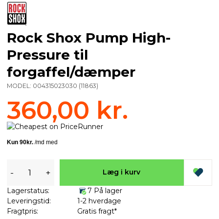
Rock Shox Pump High-
Pressure til
forgaffel/dæmper
MODEL:
004315023030
(
11863
)
360,00 kr.
-
+
Læg i kurv
Lagerstatus:
7 På lager
Leveringstid:
1-2 hverdage
Fragtpris:
Gratis fragt*