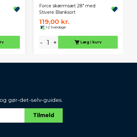
Force skærmsæt 28" med
Stivere Blanksort
119,00 kr.
1-2 hverdage
-
+
rv
Læg i kurv
 og gør-det-selv-guides.
Tilmeld