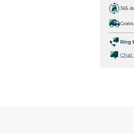
365 d
Gratis
Ring t
Chat