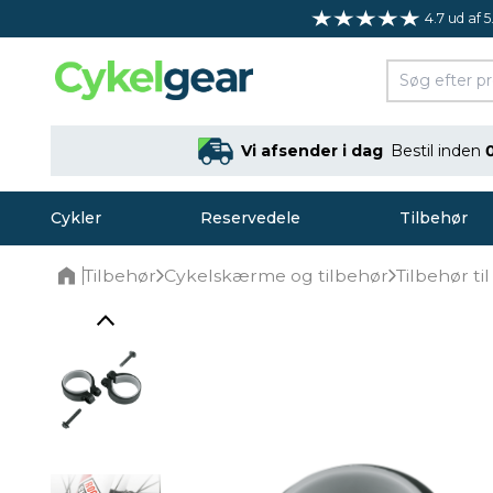
4.7 ud af 5
Vi afsender i dag
Bestil inden
Cykler
Reservedele
Tilbehør
Tilbehør
Cykelskærme og tilbehør
Tilbehør t
Home