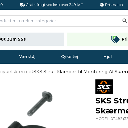
.0
Gratis fragt ved køb over 349 kr.*
Prismatch
00t 31m 54s
Pr
Værktøj
Cykeltøj
Hjul
il cykelskærme
SKS Strut Klamper Til Montering Af Skær
SKS Str
Skærme
MODEL:
011482
(
3