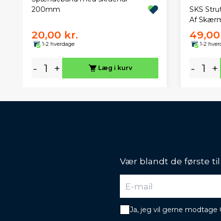
SKS Stru
200mm
Af Skær
20,00 kr.
49,00 
1-2 hverdage
1-2 hve
-
+
-
+
Læg i kurv
Vær blandt de første ti
Ja, jeg vil gerne modtage