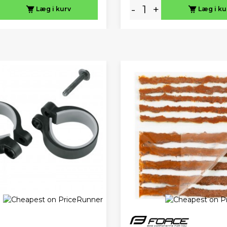
-
+
Læg i kurv
Læg i ku