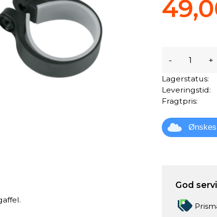
49,0
-
+
Lagerstatus:
Leveringstid:
Fragtpris:
Ønskes
God servic
affel.
Prism