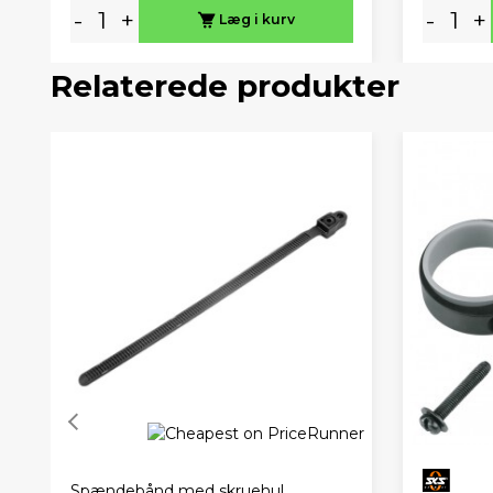
-
+
-
+
Læg i kurv
Relaterede produkter
Spændebånd med skruehul