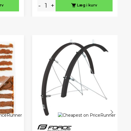
-
+
rv
Læg i kurv