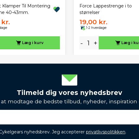
t Klamper Til Montering
Force Lappestrenge i to
me 40-43mm.
størrelser
kr.
19,00 kr.
rdage
1-2 hverdage
-
+
Læg i kurv
Læg i ku
Tilmeld dig vores nyhedsbrev
l at modtage de bedste tilbud, nyheder, inspiration
 Cykelgears nyhedsbrev. Jeg accepterer
privatlivspolitikken
.