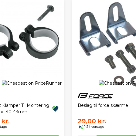
t Klamper Til Montering
Beslag til force skærme
me 40-43mm.
kr.
29,00 kr.
rdage
1-2 hverdage