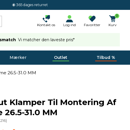
365 dages returret
0
Kontakt os
Log ind
Favoritter
Kurv
ismatch
Vi matcher den laveste pris*
Mærker
Outlet
Tilbud %
me 26.5-31.0 MM
ut Klamper Til Montering Af
 26.5-31.0 MM
2216
)