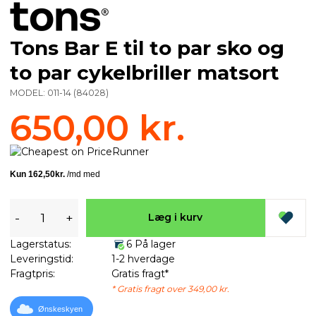
Tons Bar E til to par sko og
to par cykelbriller matsort
MODEL:
011-14
(
84028
)
650,00 kr.
-
+
Læg i kurv
Lagerstatus:
6 På lager
Leveringstid:
1-2 hverdage
Fragtpris:
Gratis fragt*
* Gratis fragt over 349,00 kr.
Ønskeskyen