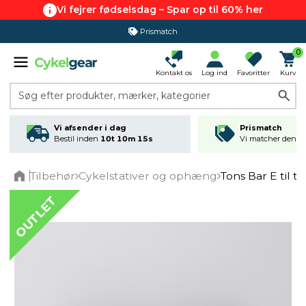
Vi fejrer fødselsdag – Spar op til 60% her
Prismatch
0
Kontakt os
Log ind
Favoritter
Kurv
Søg efter produkter, mærker, kategorier
Vi afsender i dag
Prismatch
Bestil inden
10t 10m 15s
Vi matcher den lav
Tilbehør
Cykelstativer og ophæng
Tons Bar E til t
Home
OUTLET