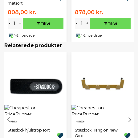
matsort
808,00 kr.
878,00 kr.
-
+
-
+
Tilføj
Tilføj
1-2 hverdage
1-2 hverdage
Relaterede produkter
Stasdock hjulstrop sort
Stasdock Hang on New
Gold