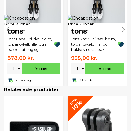
Tons Rack D til sko, hjelm,
Tons Rack D til sko, hjelm,
to par cykelbriller og en
to par cykelbriller og
bakke naturlig eg
bakke smoked oak
878,00 kr.
958,00 kr.
-
+
-
+
Tilføj
Tilføj
1-2 hverdage
1-2 hverdage
Relaterede produkter
SPAR
10%