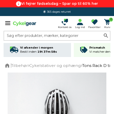
Vi fejrer fødselsdag – Spar op til 60% her
365 dages returret
0
Kontakt os
Log ind
Favoritter
Kurv
Søg efter produkter, mærker, kategorier
Vi afsender i morgen
Prismatch
Bestil inden
19t 37m 57s
Vi matcher den lav
Tilbehør
Cykelstativer og ophæng
Tons Rack D til 
Home