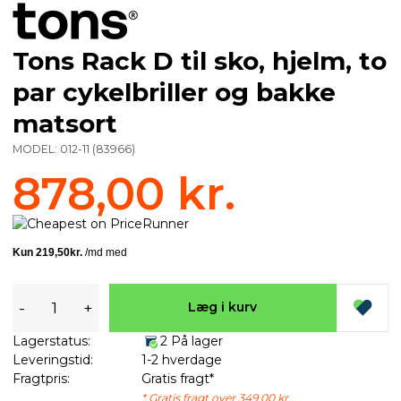
Tons Rack D til sko, hjelm, to
par cykelbriller og bakke
matsort
MODEL:
012-11
(
83966
)
878,00 kr.
-
+
Læg i kurv
Lagerstatus:
2 På lager
Leveringstid:
1-2 hverdage
Fragtpris:
Gratis fragt*
* Gratis fragt over 349,00 kr.