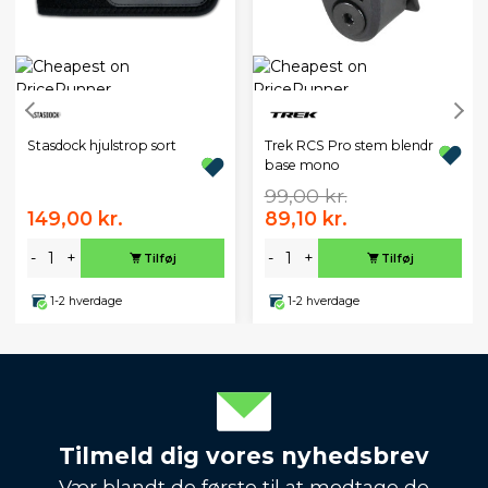
Stasdock hjulstrop sort
Trek RCS Pro stem blendr
base mono
99,00 kr.
149,00 kr.
89,10 kr.
-
+
-
+
Tilføj
Tilføj
1-2 hverdage
1-2 hverdage
Tilmeld dig vores nyhedsbrev
Vær blandt de første til at modtage de