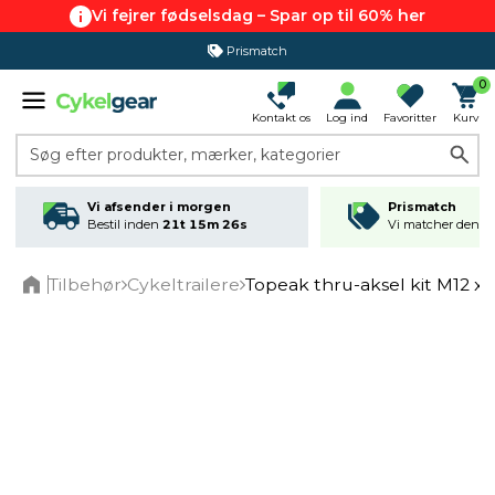
Vi fejrer fødselsdag – Spar op til 60% her
Prismatch
365 dages returret
0
Kontakt os
Log ind
Favoritter
Kurv
Søg efter produkter, mærker, kategorier
Vi afsender i morgen
Prismatch
Bestil inden
21t 15m 26s
Vi matcher den lav
Tilbehør
Cykeltrailere
Topeak thru-aksel kit M12 x 1
Home