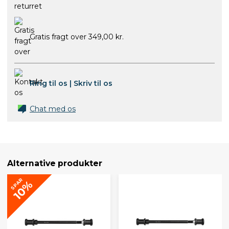
Gratis fragt over 349,00 kr.
Ring til os
|
Skriv til os
Chat med os
Alternative produkter
SPAR
10%