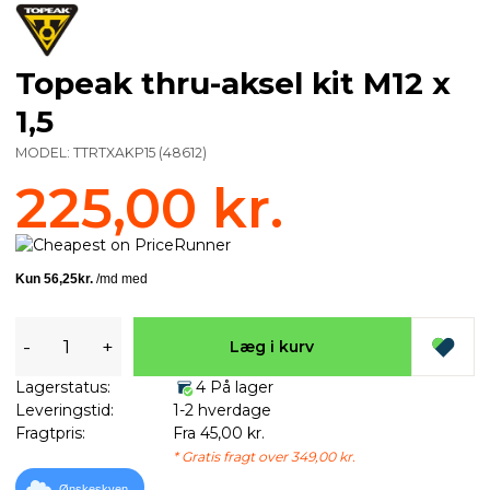
Topeak thru-aksel kit M12 x
1,5
MODEL:
TTRTXAKP15
(
48612
)
225,00 kr.
-
+
Læg i kurv
Lagerstatus:
4 På lager
Leveringstid:
1-2 hverdage
Fragtpris:
Fra 45,00 kr.
* Gratis fragt over 349,00 kr.
Ønskeskyen