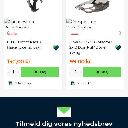
LTWOO V5010 Forskifter
Elite Custom Race X
2x10 Dual Pull/ Down
flaskeholder sort skin
Swing
130,00 kr.
99,00 kr.
-
+
-
+
Tilføj
Tilføj
1-2 hverdage
1-2 hverdage
Tilmeld dig vores nyhedsbrev