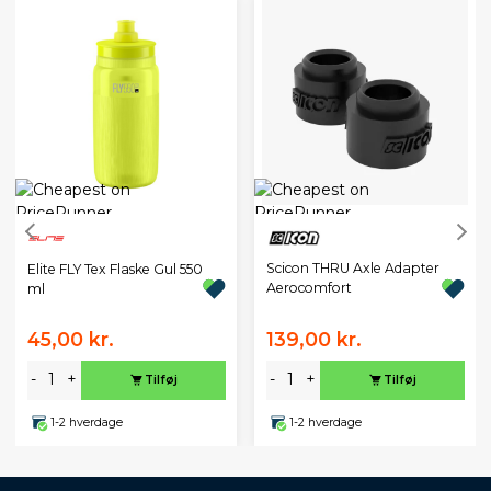
Scicon THRU Axle Adapter
Elite FLY Tex Flaske Gul 550
Aerocomfort
ml
45,00 kr.
139,00 kr.
-
+
-
+
Tilføj
Tilføj
1-2 hverdage
1-2 hverdage