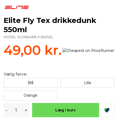
Elite Fly Tex drikkedunk
550ml
MODEL:
EL0160488-X
(
84743
)
49,00 kr.
Vælg farve:
Blå
Lilla
Orange
-
+
Læg i kurv