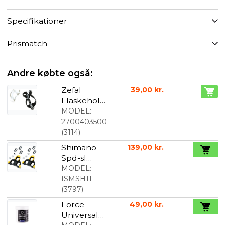
Specifikationer
Prismatch
Andre købte også:
Zefal
39,00 kr.
Flaskehold
er i
MODEL:
termoplasti
2700403500
sk harpiks
(
3114
)
Shimano
139,00 kr.
Spd-sl
klamper
MODEL:
gul
ISMSH11
(
3797
)
Force
49,00 kr.
Universal