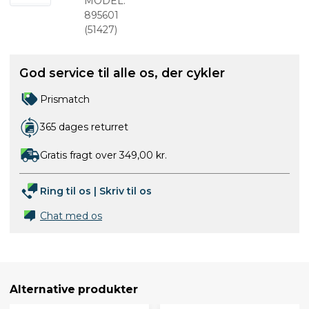
Fedt 100g
MODEL:
895601
(
51427
)
God service til alle os, der cykler
Prismatch
365 dages returret
Gratis fragt over 349,00 kr.
Ring til os
|
Skriv til os
Chat med os
Alternative produkter