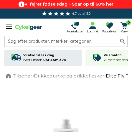
Vi fejrer fødselsdag – Spar op til 60% her
4.7 ud af 5.0
0
Kontakt os
Log ind
Favoritter
Kurv
Søg efter produkter, mærker, kategorier
Vi afsender i dag
Prismatch
Bestil inden
05t 45m 36s
Vi matcher den lav
Tilbehør
Drikkedunke og drikkeflasker
Elite Fly 
Home