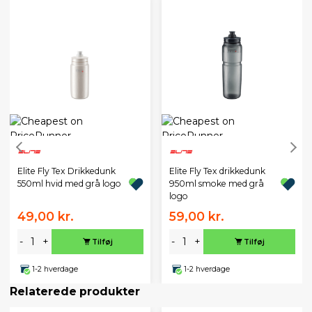
Elite Fly Tex Drikkedunk
Elite Fly Tex drikkedunk
550ml hvid med grå logo
950ml smoke med grå
logo
49,00 kr.
59,00 kr.
-
+
-
+
Tilføj
Tilføj
1-2 hverdage
1-2 hverdage
Relaterede produkter