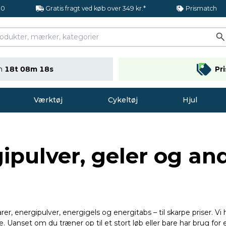
.0
Gratis fragt ved køb over 349 kr.*
Prismatch
en
18t 08m 17s
Pr
Værktøj
Cykeltøj
Hjul
ipulver, geler og an
rer, energipulver, energigels og energitabs – til skarpe priser. V
 Uanset om du træner op til et stort løb eller bare har brug for e