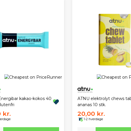
nergibar kakao-kokos 40
ATNU elektrolyt chews tab
utenfri
ananas 10 stk.
 kr.
20,00 kr.
verdage
1-2 hverdage