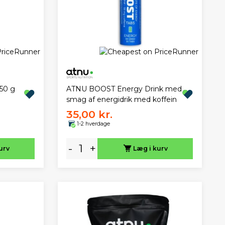
50 g
ATNU BOOST Energy Drink med
smag af energidrik med koffein
35,00 kr.
1-2 hverdage
-
+
urv
Læg i kurv