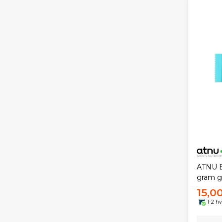
ATNU E
gram gl
15,00
1-2 h