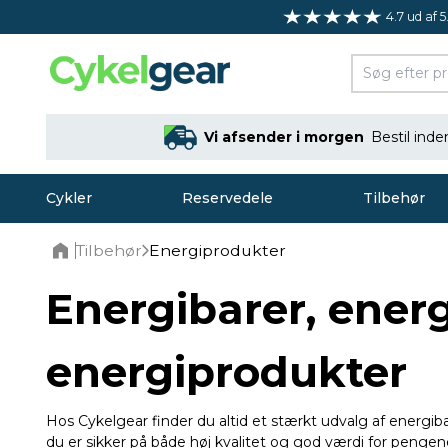
4.7 ud af 5
Vi afsender i morgen
Bestil ind
Cykler
Reservedele
Tilbehør
Tilbehør
Energiprodukter
Home
Energibarer, energ
energiprodukter
Hos Cykelgear finder du altid et stærkt udvalg af energiba
du er sikker på både høj kvalitet og god værdi for pengene.