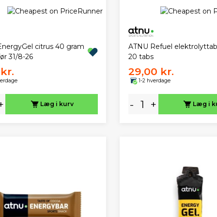
EnergyGel citrus 40 gram
ATNU Refuel elektrolyttab
ør 31/8-26
20 tabs
kr.
29,00 kr.
verdage
1-2 hverdage
+
-
+
Læg i kurv
Læg i k