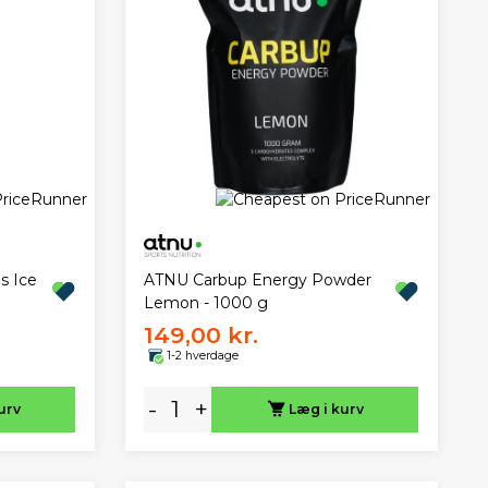
s Ice
ATNU Carbup Energy Powder
Lemon - 1000 g
149,00 kr.
1-2 hverdage
-
+
urv
Læg i kurv