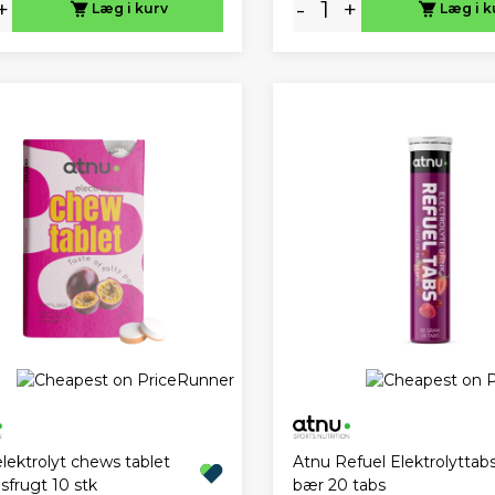
+
-
+
Læg i kurv
Læg i k
lektrolyt chews tablet
Atnu Refuel Elektrolyttab
sfrugt 10 stk
bær 20 tabs