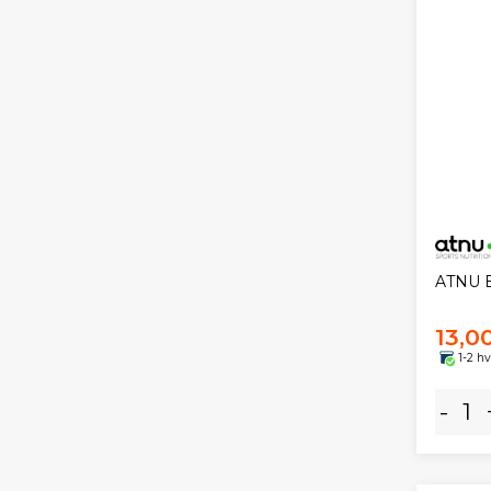
ATNU E
13,00
1-2 h
-