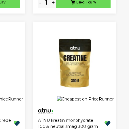
-
+
urv
Læg i kurv
s røde
ATNU kreatin monohydrate
100% neutral smag 300 gram