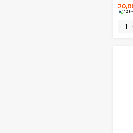
20,0
1-2 h
-