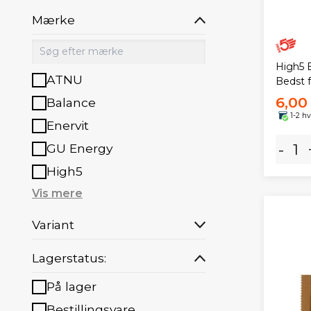
Mærke
High5 
ATNU
Bedst f
6,00 
Balance
1-2 h
Enervit
-
GU Energy
High5
Vis mere
Variant
Lagerstatus:
På lager
Bestillingsvare