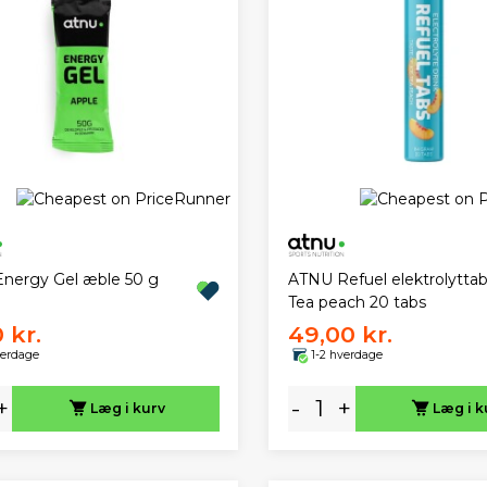
nergy Gel æble 50 g
ATNU Refuel elektrolyttab
Tea peach 20 tabs
 kr.
49,00 kr.
verdage
1-2 hverdage
+
-
+
Læg i kurv
Læg i k