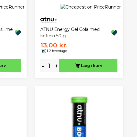
s lime
ATNU Energy Gel Cola med
koffein 50 g
13,00 kr.
1-2 hverdage
-
+
urv
Læg i kurv