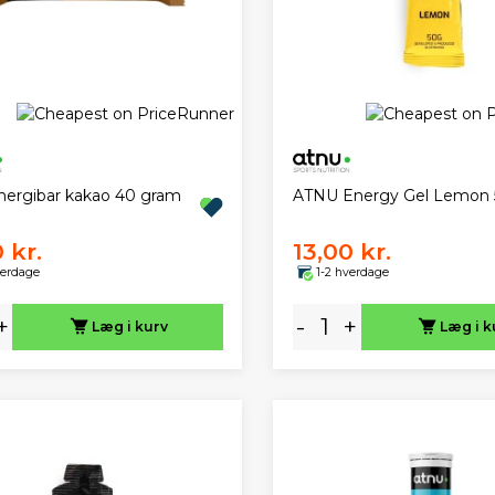
nergibar kakao 40 gram
ATNU Energy Gel Lemon 
 kr.
13,00 kr.
verdage
1-2 hverdage
+
-
+
Læg i kurv
Læg i k