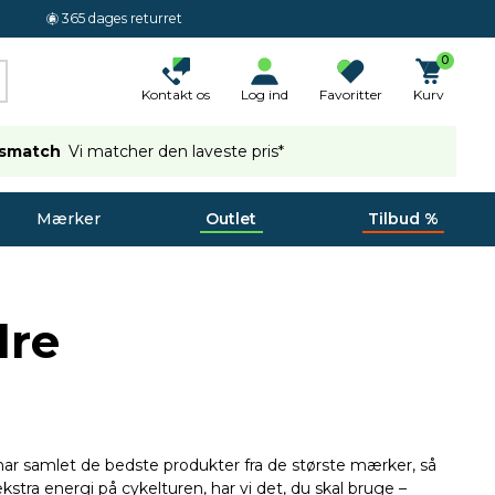
365 dages returret
0
Kontakt os
Log ind
Favoritter
Kurv
ismatch
Vi matcher den laveste pris*
Mærker
Outlet
Tilbud %
dre
i har samlet de bedste produkter fra de største mærker, så
kstra energi på cykelturen, har vi det, du skal bruge –