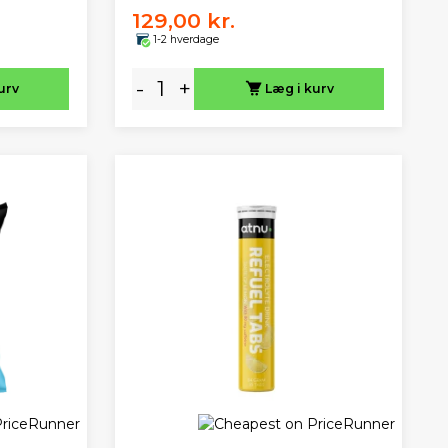
129,00 kr.
1-2 hverdage
-
+
urv
Læg i kurv