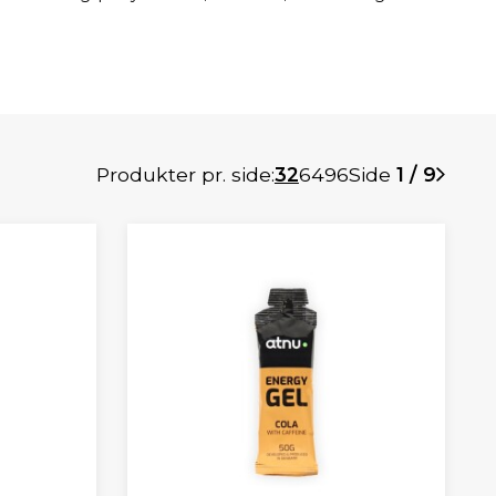
Produkter pr. side:
32
64
96
Side
1 / 9