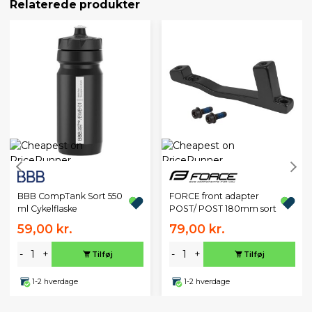
Relaterede produkter
BBB CompTank Sort 550
FORCE front adapter
ml Cykelflaske
POST/ POST 180mm sort
59,00 kr.
79,00 kr.
-
+
-
+
Tilføj
Tilføj
1-2 hverdage
1-2 hverdage