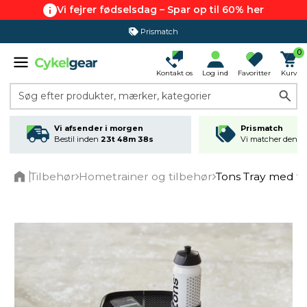
Vi fejrer fødselsdag – Spar op til 60% her
Prismatch
365 dages returret
0
Kontakt os
Log ind
Favoritter
Kurv
Søg efter produkter, mærker, kategorier
Vi afsender i morgen
Prismatch
Bestil inden
23t 48m 37s
Vi matcher den lav
Tilbehør
Hometrainer og tilbehør
Tons Tray med f
Home