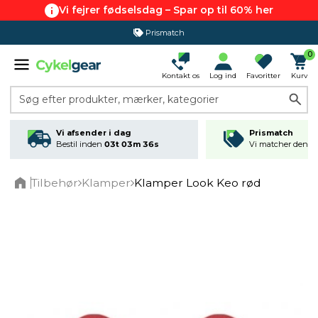
Vi fejrer fødselsdag – Spar op til 60% her
Prismatch
0
Kontakt os
Log ind
Favoritter
Kurv
Søg efter produkter, mærker, kategorier
Vi afsender i dag
Prismatch
Bestil inden
03t 03m 36s
Vi matcher den lav
Tilbehør
Klamper
Klamper Look Keo rød
Home