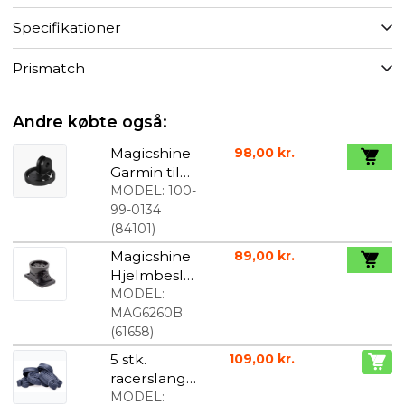
Specifikationer
Prismatch
Andre købte også:
Magicshine
98,00 kr.
Garmin til
Gropro
MODEL:
100-
Mount
99-0134
Adaptor
(
84101
)
Magicshine
89,00 kr.
Hjelmbesla
g med
MODEL:
Garmin
MAG6260B
mount
(
61658
)
5 stk.
109,00 kr.
racerslange
r 700x23-
MODEL: