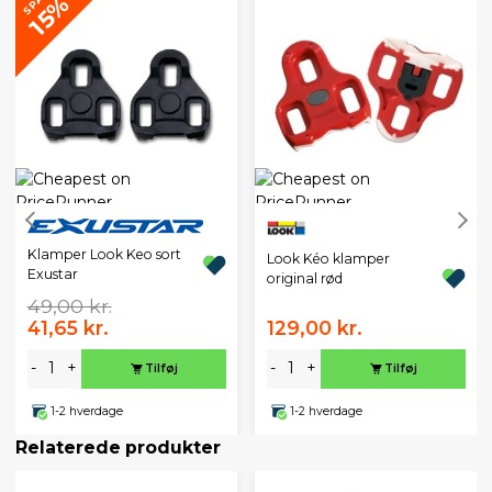
SPAR
15%
Klamper Look Keo sort
Look Kéo klamper
Exustar
original rød
49,00 kr.
41,65 kr.
129,00 kr.
-
+
-
+
Tilføj
Tilføj
1-2 hverdage
1-2 hverdage
Relaterede produkter