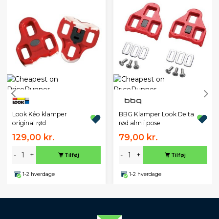
Look Kéo klamper
BBG Klamper Look Delta
original rød
rød alm i pose
129,00 kr.
79,00 kr.
-
+
-
+
Tilføj
Tilføj
1-2 hverdage
1-2 hverdage