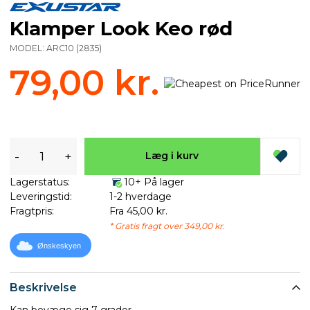
Klamper Look Keo rød
MODEL:
ARC10
(
2835
)
79,00 kr.
-
+
Læg i kurv
Lagerstatus:
10+ På lager
Leveringstid:
1-2 hverdage
Fragtpris:
Fra 45,00 kr.
* Gratis fragt over 349,00 kr.
Ønskeskyen
Beskrivelse
Kan bevæge sig 7 grader.