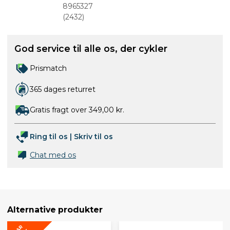
25C 42, 48
8965327
og 60 mm
(
2432
)
God service til alle os, der cykler
Prismatch
365 dages returret
Gratis fragt over 349,00 kr.
Ring til os
|
Skriv til os
Chat med os
Alternative produkter