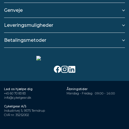
Genveje
Leveringsmuligheder
Betalingsmetoder
Lad os hjælpe dig
Åbningstider
+45 60 70 83 83
Mandag - Fredag
09:00 - 16:00
info@cykelgear.dk
Cykelgear A/S
Industrivej 5, 9575 Terndrup
CVR nr. 35252002