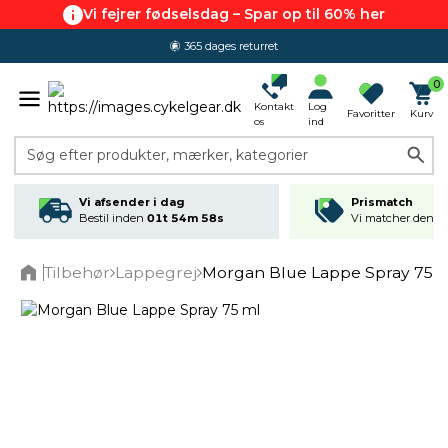
Vi fejrer fødselsdag – Spar op til 60% her
365 dages returret
0
Kontakt
Log
Favoritter
Kurv
os
ind
Søg efter produkter, mærker, kategorier
Vi afsender i dag
Prismatch
Bestil inden
01t 54m 58s
Vi matcher den lav
Tilbehør
Lappegrej
Morgan Blue Lappe Spray 75 
Home