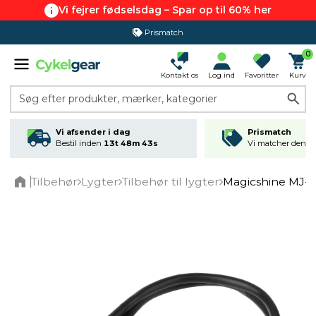
Vi fejrer fødselsdag – Spar op til 60% her
Prismatch
0
Kontakt os
Log ind
Favoritter
Kurv
Søg efter produkter, mærker, kategorier
Vi afsender i dag
Prismatch
Bestil inden
13t 48m 43s
Vi matcher den lav
Tilbehør
Lygter
Tilbehør til lygter
Magicshine MJ-6
Home