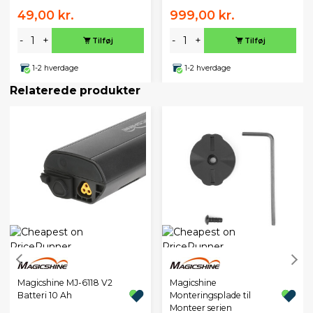
49,00 kr.
999,00 kr.
-
+
-
+
Tilføj
Tilføj
1-2 hverdage
1-2 hverdage
Relaterede produkter
Magicshine MJ-6118 V2
Magicshine
Batteri 10 Ah
Monteringsplade til
Monteer serien