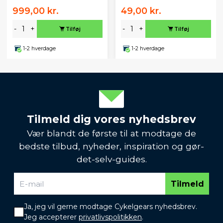
999,00 kr.
49,00 kr.
-
+
-
+
Tilføj
Tilføj
1-2 hverdage
1-2 hverdage
Tilmeld dig vores nyhedsbrev
Vær blandt de første til at modtage de
bedste tilbud, nyheder, inspiration og gør-
det-selv-guides.
Tilmeld
Ja, jeg vil gerne modtage Cykelgears nyhedsbrev.
Jeg accepterer
privatlivspolitikken
.